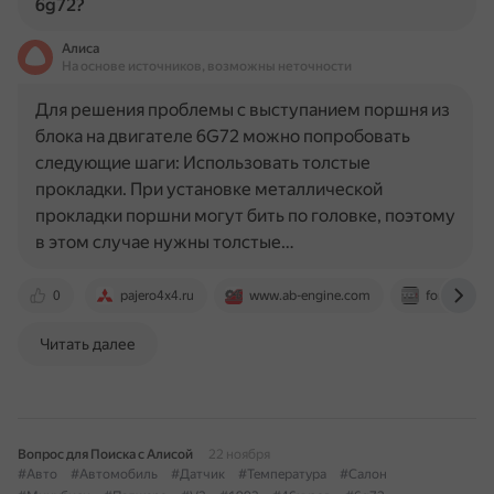
6g72?
Алиса
На основе источников, возможны неточности
Для решения проблемы с выступанием поршня из
блока на двигателе 6G72 можно попробовать
следующие шаги: Использовать толстые
прокладки. При установке металлической
прокладки поршни могут бить по головке, поэтому
в этом случае нужны толстые…
0
pajero4x4.ru
www.ab-engine.com
forum.diese
Читать далее
Вопрос для Поиска с Алисой
22 ноября
#Авто
#Автомобиль
#Датчик
#Температура
#Салон