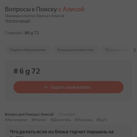
Вопросы к Поиску 
с Алисой
Примеры ответов Поиска с Алисой
Что это такое?
Главная
/
#6 g 72
Наука и образование
Культура и искусство
Психология и отн
# 6 g 72
Задать свой вопрос
Вопрос для Поиска с Алисой
22 ноября
#Автосервис
#Ремонт
#Двигатель
#Поршень
#6g72
Что делать если из блока торчит поршень на