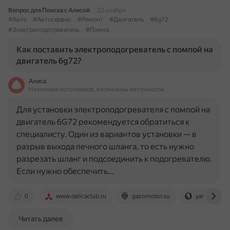
Вопрос для Поиска с Алисой
22 ноября
#Авто
#Автосервис
#Ремонт
#Двигатель
#6g72
#Электроподогреватель
#Помпа
Как поставить электроподогреватель с помпой на
двигатель 6g72?
Алиса
На основе источников, возможны неточности
Для установки электроподогревателя с помпой на
двигатель 6G72 рекомендуется обратиться к
специалисту. Один из вариантов установки — в
разрыв выхода печного шланга, то есть нужно
разрезать шланг и подсоединить к подогревателю.
Если нужно обеспечить…
0
www.delicaclub.ru
gazomotor.su
yandex.ru
Читать далее