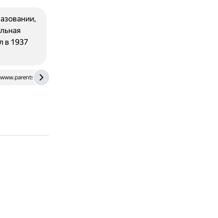
разовании,
лльная
л в 1937
www.parents.ru