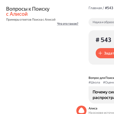
Вопросы к Поиску 
Главная
/
#543
с Алисой
Примеры ответов Поиска с Алисой
Наука и образ
Что это такое?
# 543
Задат
Вопрос для Поиск
#Школа
#Оценк
Почему сис
распростр
Алиса
На основе источ