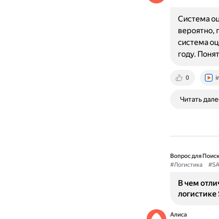
Система оц
вероятно, 
система оц
году. Поня
0
i
Читать дале
Вопрос для Поиск
#Логистика
#SA
В чем отли
логистике
Алиса