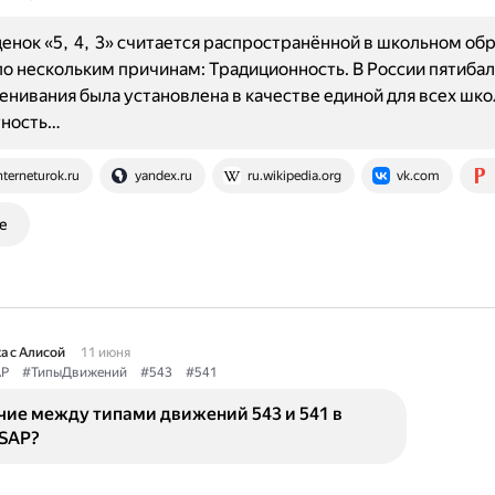
енок «5, 4, 3» считается распространённой в школьном об
по нескольким причинам: Традиционность. В России пятиба
енивания была установлена в качестве единой для всех шко
тность…
nterneturok.ru
yandex.ru
ru.wikipedia.org
vk.com
е
а с Алисой
11 июня
P
#ТипыДвижений
#543
#541
чие между типами движений 543 и 541 в
 SAP?