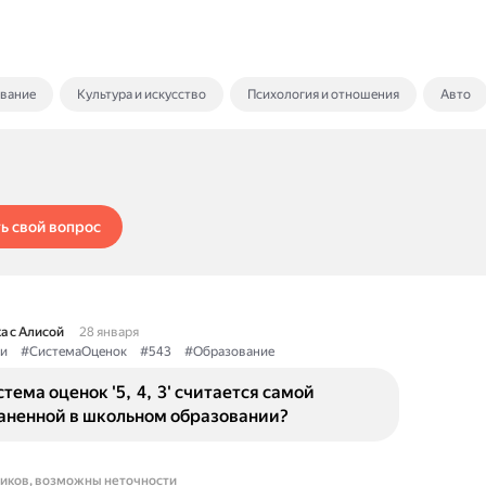
ование
Культура и искусство
Психология и отношения
Авто
ь свой вопрос
а с Алисой
28 января
и
#СистемаОценок
#543
#Образование
тема оценок '5, 4, 3' считается самой
аненной в школьном образовании?
ников, возможны неточности