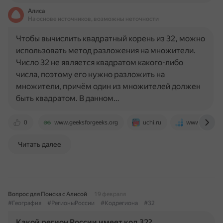
Алиса
На основе источников, возможны неточности
Чтобы вычислить квадратный корень из 32, можно
использовать метод разложения на множители.
Число 32 не является квадратом какого-либо
числа, поэтому его нужно разложить на
множители, причём один из множителей должен
быть квадратом. В данном…
0
www.geeksforgeeks.org
uchi.ru
www.banki.ru
Читать далее
Вопрос для Поиска с Алисой
19 февраля
#География
#РегионыРоссии
#Кодрегиона
#32
Какой регион России имеет код 32?