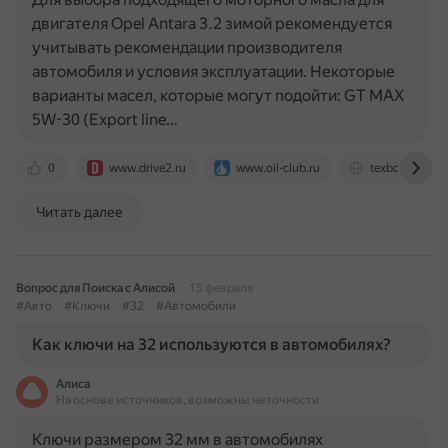
двигателя Opel Antara 3.2 зимой рекомендуется
учитывать рекомендации производителя
автомобиля и условия эксплуатации. Некоторые
варианты масел, которые могут подойти: GT MAX
5W-30 (Export line…
0
www.drive2.ru
www.oil-club.ru
texbot.ru
Читать далее
Вопрос для Поиска с Алисой
15 февраля
#Авто
#Ключи
#32
#Автомобили
Как ключи на 32 используются в автомобилях?
Алиса
На основе источников, возможны неточности
Ключи размером 32 мм в автомобилях