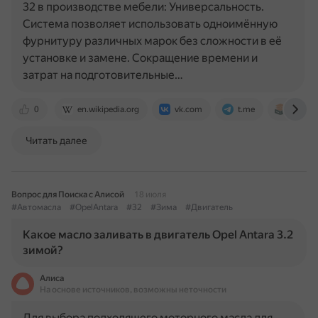
32 в производстве мебели: Универсальность.
Система позволяет использовать одноимённую
фурнитуру различных марок без сложности в её
установке и замене. Сокращение времени и
затрат на подготовительные…
0
en.wikipedia.org
vk.com
t.me
mebelk
Читать далее
Вопрос для Поиска с Алисой
18 июля
#Автомасла
#OpelAntara
#32
#Зима
#Двигатель
Какое масло заливать в двигатель Opel Antara 3.2
зимой?
Алиса
На основе источников, возможны неточности
Для выбора подходящего моторного масла для