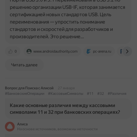
решению организации USB-IF, которая занимается
сертификацией новых стандартов USB. Цель
переименования — упростить понимание
стандартов и скоростей для разработчиков и
производителей. Это решение…
0
www.androidauthority.com
pc-arena.ru
remon
Читать далее
Вопрос для Поиска с Алисой
27 января
#БанковскиеОперации
#КассовыеСимволы
#11
#32
#Различия
Какие основные различия между кассовыми
символами 11 и 32 при банковских операциях?
Алиса
На основе источников, возможны неточности