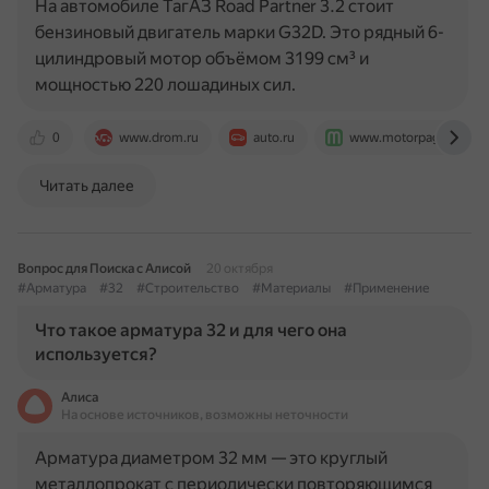
На автомобиле ТагАЗ Road Partner 3.2 стоит
бензиновый двигатель марки G32D. Это рядный 6-
цилиндровый мотор объёмом 3199 см³ и
мощностью 220 лошадиных сил.
0
www.drom.ru
auto.ru
www.motorpage.ru
Читать далее
Вопрос для Поиска с Алисой
20 октября
#Арматура
#32
#Строительство
#Материалы
#Применение
Что такое арматура 32 и для чего она
используется?
Алиса
На основе источников, возможны неточности
Арматура диаметром 32 мм — это круглый
металлопрокат с периодически повторяющимся