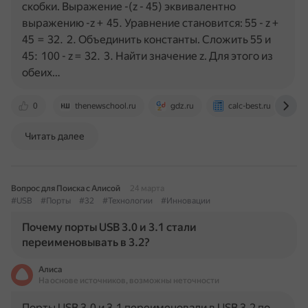
скобки. Выражение -(z - 45) эквивалентно
выражению -z + 45. Уравнение становится: 55 - z +
45 = 32. 2. Объединить константы. Сложить 55 и
45: 100 - z = 32. 3. Найти значение z. Для этого из
обеих…
0
thenewschool.ru
gdz.ru
calc-best.ru
Читать далее
Вопрос для Поиска с Алисой
24 марта
#USB
#Порты
#32
#Технологии
#Инновации
Почему порты USB 3.0 и 3.1 стали
переименовывать в 3.2?
Алиса
На основе источников, возможны неточности
Порты USB 3.0 и 3.1 переименовали в USB 3.2 по