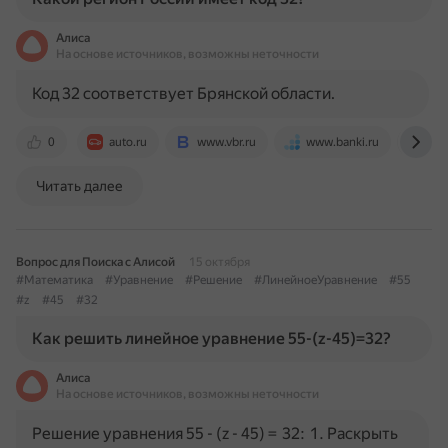
Алиса
На основе источников, возможны неточности
Код 32 соответствует Брянской области.
0
auto.ru
www.vbr.ru
www.banki.ru
retr
Читать далее
Вопрос для Поиска с Алисой
15 октября
#Математика
#Уравнение
#Решение
#ЛинейноеУравнение
#55
#z
#45
#32
Как решить линейное уравнение 55-(z-45)=32?
Алиса
На основе источников, возможны неточности
Решение уравнения 55 - (z - 45) = 32: 1. Раскрыть