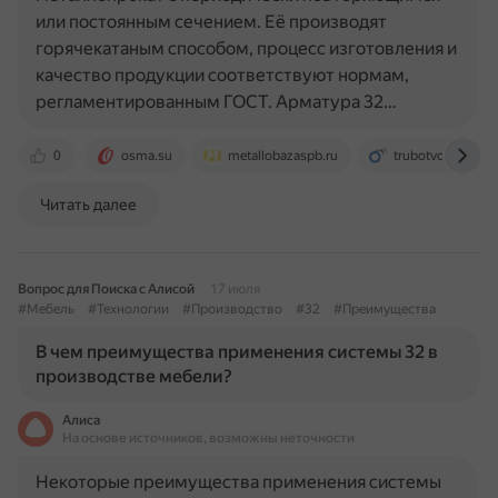
или постоянным сечением. Её производят
горячекатаным способом, процесс изготовления и
качество продукции соответствуют нормам,
регламентированным ГОСТ. Арматура 32…
0
osma.su
metallobazaspb.ru
trubotvod.ru
Читать далее
Вопрос для Поиска с Алисой
17 июля
#Мебель
#Технологии
#Производство
#32
#Преимущества
В чем преимущества применения системы 32 в
производстве мебели?
Алиса
На основе источников, возможны неточности
Некоторые преимущества применения системы