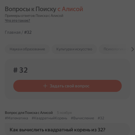
Вопросы к Поиску 
с Алисой
Примеры ответов Поиска с Алисой
Что это такое?
Главная
/
#32
Наука и образование
Культура и искусство
Психология и отн
# 32
Задать свой вопрос
Вопрос для Поиска с Алисой
5 ноября
#Математика
#КвадратныйКорень
#Вычисление
#32
Как вычислить квадратный корень из 32?