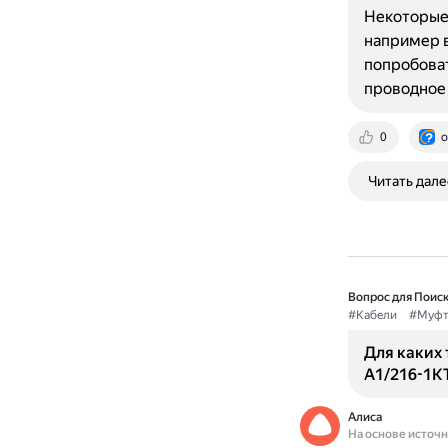
Некоторые 
например в
попробоват
проводное
0
o
Читать дале
Вопрос для Поиск
#Кабели
#Муфт
Для каких
А1/216-1К
Алиса
На основе источ