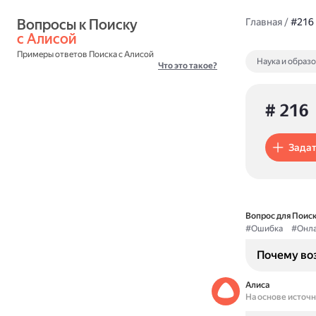
Вопросы к Поиску 
Главная
/
#216
с Алисой
Примеры ответов Поиска с Алисой
Наука и образ
Что это такое?
# 216
Задат
Вопрос для Поиск
#Ошибка
#Онла
Почему воз
Алиса
На основе источ