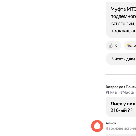
Муфта МТО
подземного
категорий,
прокладыва
0
o
Читать дале
Вопрос для Поиск
#Пила
#Makita
Диск у пил
216-ый ??
Алиса
На основе источ