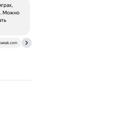
грах,
м. Можно
ать
tweak.com
answers.ea.com