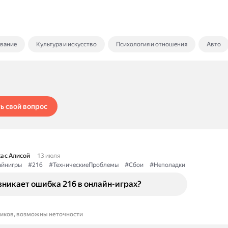
ование
Культура и искусство
Психология и отношения
Авто
ь свой вопрос
а с Алисой
13 июля
йнигры
#216
#ТехническиеПроблемы
#Сбои
#Неполадки
никает ошибка 216 в онлайн-играх?
ников, возможны неточности