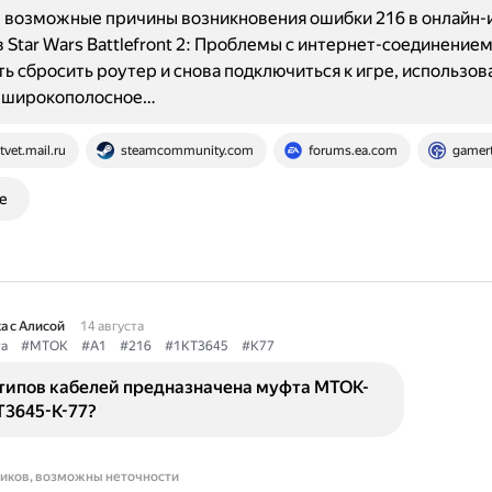
возможные причины возникновения ошибки 216 в онлайн-и
 Star Wars Battlefront 2: Проблемы с интернет-соединение
ь сбросить роутер и снова подключиться к игре, использов
 широкополосное…
tvet.mail.ru
steamcommunity.com
forums.ea.com
gamer
е
а с Алисой
14 августа
а
#МТОК
#А1
#216
#1КТ3645
#К77
 типов кабелей предназначена муфта МТОК-
Т3645-К-77?
ников, возможны неточности