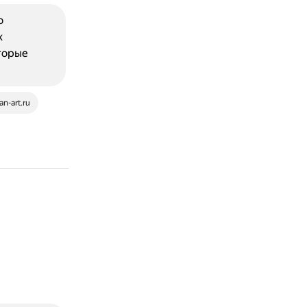
о
х
оторые
lan-art.ru