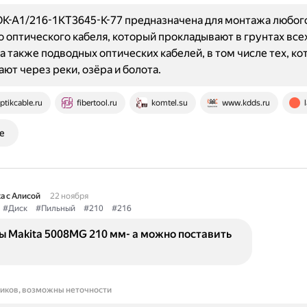
К-А1/216-1КТ3645-К-77 предназначена для монтажа любог
 оптического кабеля, который прокладывают в грунтах все
 а также подводных оптических кабелей, в том числе тех, к
ют через реки, озёра и болота.
ptikcable.ru
fibertool.ru
komtel.su
www.kdds.ru
е
а с Алисой
22 ноября
#Диск
#Пильный
#210
#216
ы Makita 5008MG 210 мм- а можно поставить
ников, возможны неточности