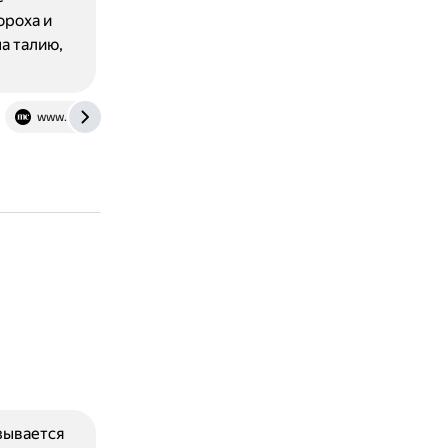
ороха и
а талию,
www.marieclaire.ru
зывается