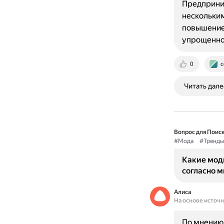
Предприним
нескольким
повышение 
упрощенно
0
c
Читать дале
Вопрос для Поиск
#Мода
#Тренды
Какие модн
согласно 
Алиса
На основе источ
По мнению 