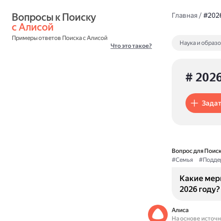
Вопросы к Поиску 
Главная
/
#202
с Алисой
Примеры ответов Поиска с Алисой
Наука и образ
Что это такое?
# 202
Задат
Вопрос для Поиск
#Семья
#Подде
Какие мер
2026 году?
Алиса
На основе источ