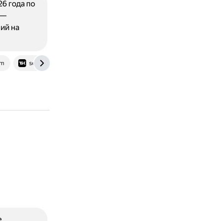
6 года по
 —
ий на
om
secrets.tbank.ru
е