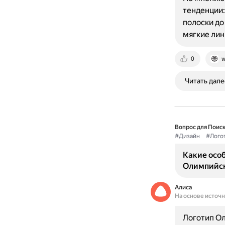
тенденции:
полоски до
мягкие лин
0
w
Читать дале
Вопрос для Поиск
#Дизайн
#Лого
Какие осо
Олимпийск
Алиса
На основе источ
Логотип Ол