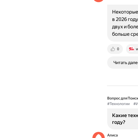
Некоторые 
в 2026 год
двух и бол
больше ср
0
w
Читать дале
Вопрос для Поиск
#Технологии
#И
Какие тех
году?
Алиса