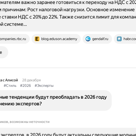
ателям важно заранее готовиться к переходу на НДС с 202
 причинам: Рост налоговой нагрузки. Основное изменение
ставки НДС с 20% до 22%. Также снизится лимит для компан
й системе…
ompanies.rbc.ru
blog.eduson.academy
gendalf.ru
habr.c
е
а с Алисой
28 декабря
#Стиль
#2026
#Эксперты
ые тенденции будут преобладать в 2026 году
мнению экспертов?
ников, возможны неточности
экспертов, в 2026 году будут актуальны следующие модны