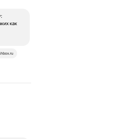
:
ких как
shbox.ru