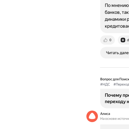
По мнению 
банков, та
динамики р
кредитова
0
d
Читать дале
Вопрос для Поиск
#НДС
#Перехо
Почему пр
переходу н
Алиса
На основе источ