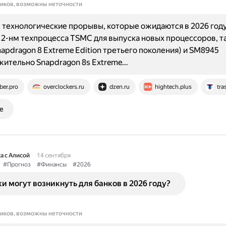
ников, возможны неточности
технологические прорывы, которые ожидаются в 2026 году
2-нм техпроцесса TSMC для выпуска новых процессоров, та
apdragon 8 Extreme Edition третьего поколения) и SM8945
ительно Snapdragon 8s Extreme…
ber.pro
overclockers.ru
dzen.ru
hightech.plus
tra
е
а с Алисой
14 сентября
#Прогноз
#Финансы
#2026
и могут возникнуть для банков в 2026 году?
ников, возможны неточности