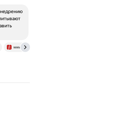
внедрению
спитывают
тавить
www.audit-it.ru