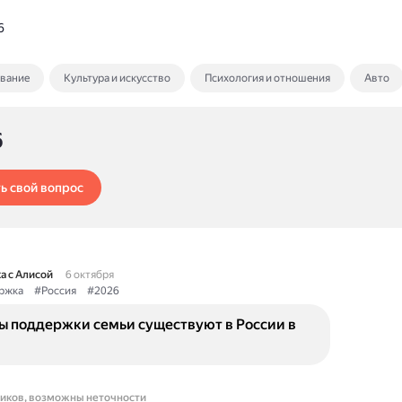
6
ование
Культура и искусство
Психология и отношения
Авто
6
ь свой вопрос
а с Алисой
6 октября
ржка
#Россия
#2026
ы поддержки семьи существуют в России в
ников, возможны неточности