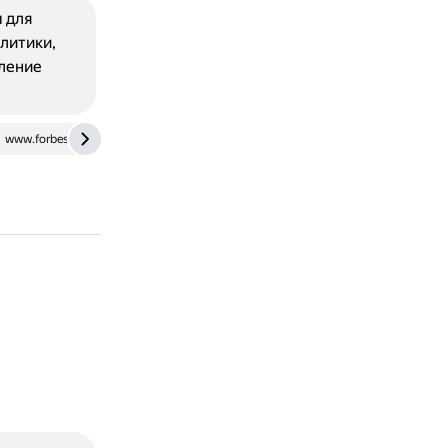
 для
олитики,
ление
www.forbes.ru