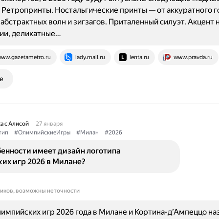
 Ретропринты. Ностальгические принты — от аккуратного г
 абстрактных волн и зигзагов. Приталенный силуэт. Акцент н
ии, деликатные…
ww.gazetametro.ru
lady.mail.ru
lenta.ru
www.pravda.ru
е
а с Алисой
27 января
тип
#ОлимпийскиеИгры
#Милан
#2026
бенности имеет дизайн логотипа
их игр 2026 в Милане?
ников, возможны неточности
импийских игр 2026 года в Милане и Кортина-д’Ампеццо на