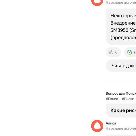
На основе источ
Некоторые 
Внедрение 
SM8950 (Sn
(предполож
0
s
Читать дале
Вопрос для Поиск
#Банки
#Риски
Какие риск
Алиса
На основе источ