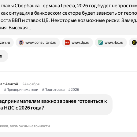
главы Сбербанка Германа Грефа, 2026 год будет непростым
к как ситуация в банковском секторе будет зависеть от геоп
оста ВВП и ставок ЦБ. Некоторые возможные риски: Замед
ния. Высокая…
zen.ru
www.consultant.ru
www.dp.ru
www.rbc.ru
е
а с Алисой
24 ноября
д
#Предприниматели
#Подготовка
#2026
едпринимателям важно заранее готовиться к
а НДС с 2026 года?
ников, возможны неточности