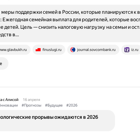
меры поддержки семей в России, которые планируются к 
у: Ежегодная семейная выплата для родителей, которые во
ее детей. Цель — снизить налоговую нагрузку на семьи и ос
едств в…
ww.glavbukh.ru
finuslugi.ru
journal.sovcombank.ru
iz.ru
е
а с Алисой
16 апреля
нновации
#Прогнозы
#Будущее
#2026
нологические прорывы ожидаются в 2026