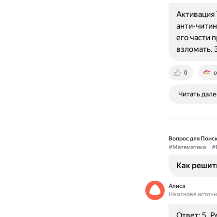
Активация 
анти-читин
его части 
взломать. 
0
o
Читать дале
Вопрос для Поиск
#Математика
#
Как решить 
Алиса
На основе источ
Ответ: 5. Р