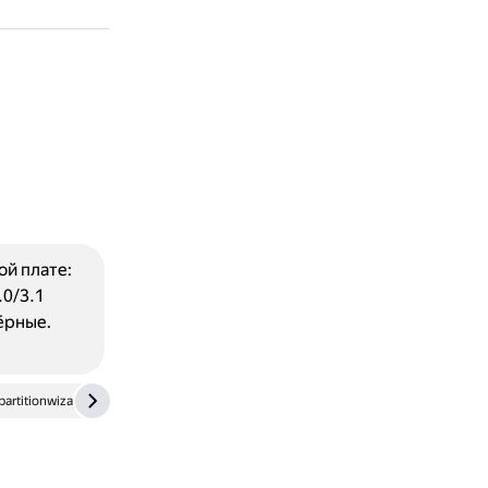
ой плате:
.0/3.1
ёрные.
artitionwizard.com