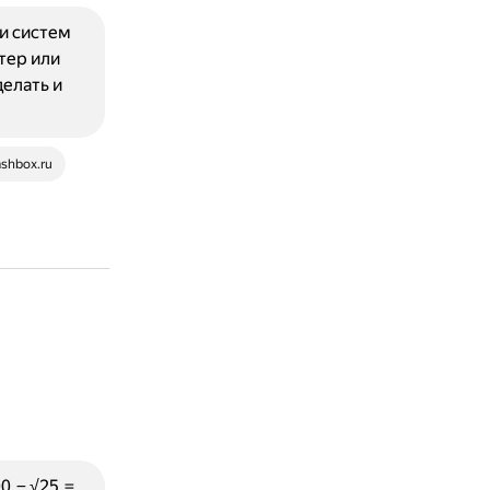
и систем
тер или
елать и
ashbox.ru
00 − √25 =