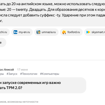
ать до 20 на английском языке, можно использовать следу
ые: 20 — twenty. Двадцать. Для образования десятков к кор
исла следует добавить суффикс -ty. Ударение при этом пада
г.
chi.ru
my-en.ru
umnazia.ru
foxford.ru
skysmart.r
е
а с Алисой
17 июня
гры
#Запуск
#Технологии
#Компьютеры
и запуске современных игр важно
ать TPM 2.0?
ников, возможны неточности