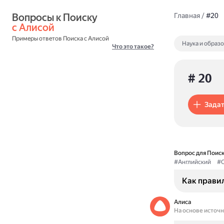
Вопросы к Поиску 
Главная
/
#20
с Алисой
Примеры ответов Поиска с Алисой
Наука и образ
Что это такое?
# 20
Задат
Вопрос для Поиск
#Английский
#О
Как правил
Алиса
На основе источ