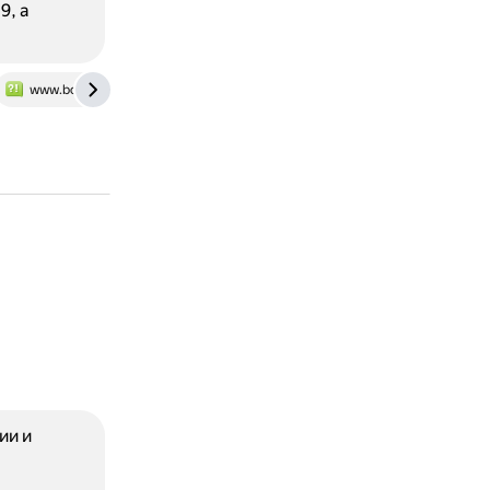
9, а
www.bolshoyvopros.ru
dzen.ru
ии и