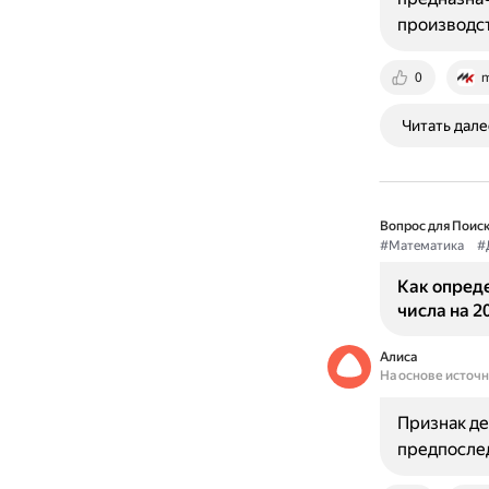
производст
0
m
Читать дале
Вопрос для Поиск
#Математика
#
Как опред
числа на 2
Алиса
На основе источ
Признак де
предпослед