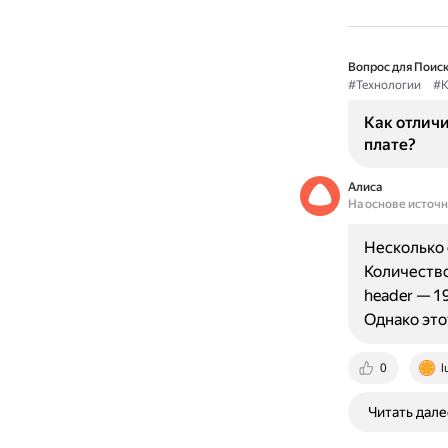
Вопрос для Поиск
#Технологии
#К
Как отличи
плате?
Алиса
На основе источ
Несколько 
Количество
header — 1
Однако эт
0
l
Читать дале