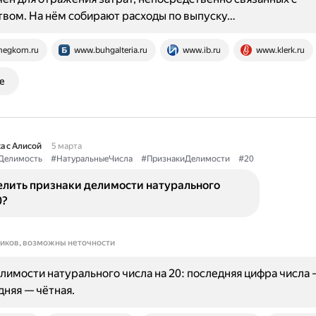
вом. На нём собирают расходы по выпуску…
egkom.ru
www.buhgalteria.ru
www.ib.ru
www.klerk.ru
е
а с Алисой
5 марта
Делимость
#НатуральныеЧисла
#ПризнакиДелимости
#20
елить признаки делимости натурального
0?
ников, возможны неточности
лимости натурального числа на 20: последняя цифра числа —
няя — чётная.