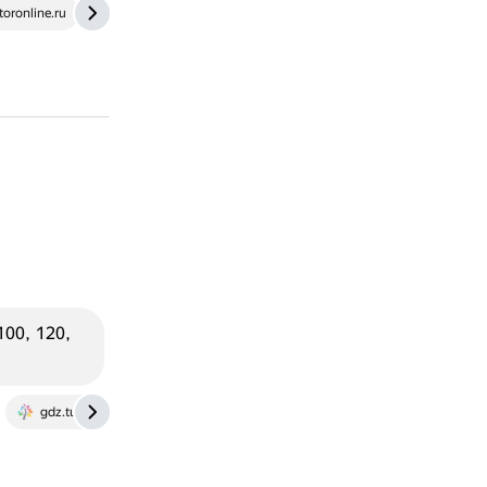
toronline.ru
otvet.mail.ru
100, 120,
gdz.tutoronline.ru