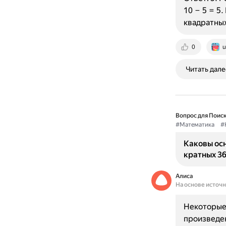
10 − 5 = 5
квадратных:
0
u
Читать дале
Вопрос для Поиск
#Математика
#
Каковы ос
кратных 3
Алиса
На основе источ
Некоторые 
произведени