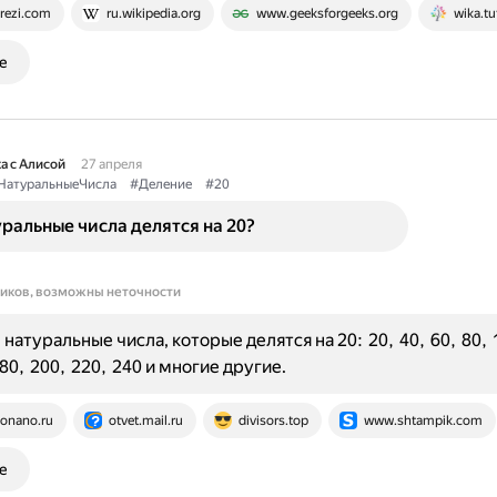
rezi.com
ru.wikipedia.org
www.geeksforgeeks.org
wika.tu
е
а с Алисой
27 апреля
НатуральныеЧисла
#Деление
#20
ральные числа делятся на 20?
ников, возможны неточности
натуральные числа, которые делятся на 20: 20, 40, 60, 80, 
80, 200, 220, 240 и многие другие.
onano.ru
otvet.mail.ru
divisors.top
www.shtampik.com
е