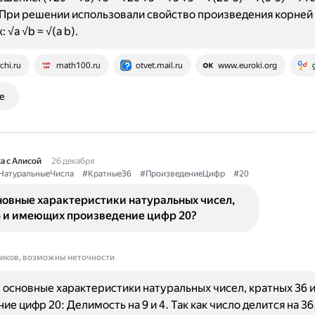
. При решении использовали свойство произведения корней
 √a √b = √(a b).
chi.ru
math100.ru
otvet.mail.ru
www.euroki.org
е
а с Алисой
26 декабря
НатуральныеЧисла
#Кратные36
#ПроизведениеЦифр
#20
новные характеристики натуральных чисел,
6 и имеющих произведение цифр 20?
ников, возможны неточности
основные характеристики натуральных чисел, кратных 36
е цифр 20: Делимость на 9 и 4. Так как число делится на 36,