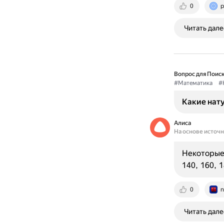
0
p
Читать дале
Вопрос для Поиск
#Математика
#
Какие нату
Алиса
На основе источ
Некоторые 
140, 160, 1
0
n
Читать дале