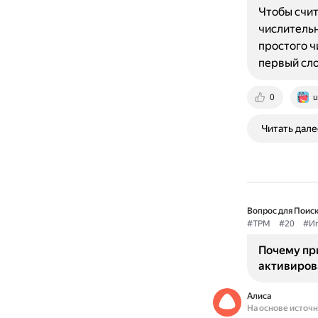
Чтобы счит
числительн
простого ч
первый сло
0
u
Читать дале
Вопрос для Поиск
#TPM
#20
#И
Почему пр
активиров
Алиса
На основе источ