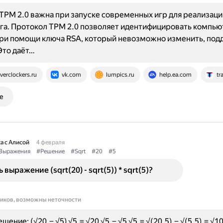
TPM 2.0 важна при запуске современных игр для реализаци
га. Протокол TPM 2.0 позволяет идентифицировать компью
при помощи ключа RSA, который невозможно изменить, подд
Это даёт…
verclockers.ru
vk.com
lumpics.ru
help.ea.com
tr
е
а с Алисой
4 февраля
Выражения
#Решение
#Sqrt
#20
#5
выражение (sqrt(20) - sqrt(5)) * sqrt(5)?
ников, возможны неточности
ешение: (√20 − √5) √5 = √20 √5 − √5 √5 = √(20 5) − √(5 5) = √1