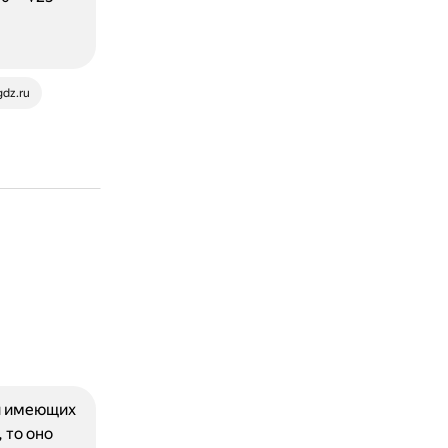
gdz.ru
 и имеющих
 то оно