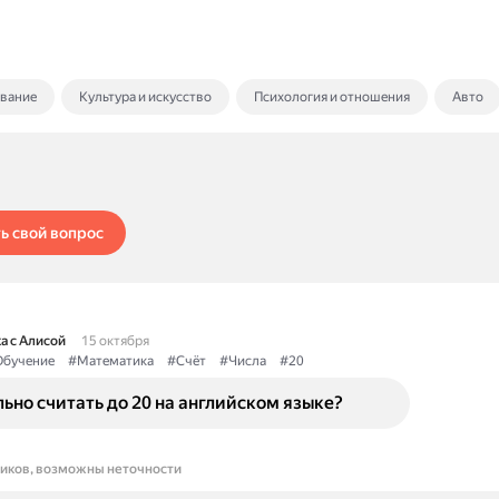
ование
Культура и искусство
Психология и отношения
Авто
ь свой вопрос
а с Алисой
15 октября
бучение
#Математика
#Счёт
#Числа
#20
ьно считать до 20 на английском языке?
ников, возможны неточности