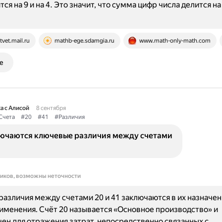
ся на 9 и на 4. Это значит, что сумма цифр числа делится на 
tvet.mail.ru
mathb-ege.sdamgia.ru
www.math-only-math.com
е
а с Алисой
8 сентября
Счета
#20
#41
#Различия
лючаются ключевые различия между счетами
ников, возможны неточности
азличия между счетами 20 и 41 заключаются в их назначен
именения. Счёт 20 называется «Основное производство» и
ен для отражения затрат, непосредственно связанных с