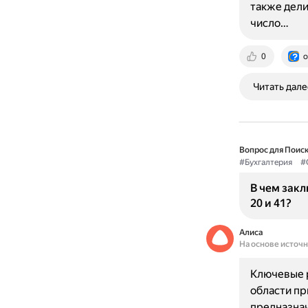
также делит
число…
0
o
Читать дале
Вопрос для Поиск
#Бухгалтерия
#
В чем зак
20 и 41?
Алиса
На основе источ
Ключевые р
области пр
предназнач