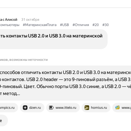
а с Алисой
31 октября
омпьютеры
#МатеринскаяПлата
#USB
#Отличия
#20
#30
ть контакты USB 2.0 и USB 3.0 на материнской
ников, возможны неточности
способов отличить контакты USB 2.0 и USB 3.0 на материнск
 контактов. USB 2.0 header — это 9-пиновый разъём, а USB 3
9-пиновый. Цвет. Обычно порты USB 3.0 синие, а USB 2.0 — ч
от метод…
umpics.ru
dzen.ru
www.ittelo.ru
homius.ru
www.p
е