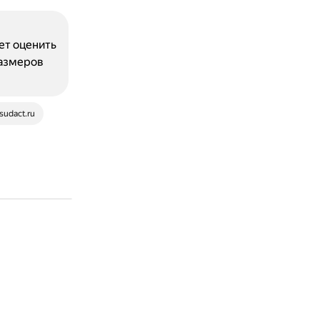
:
ет оценить
размеров
sudact.ru