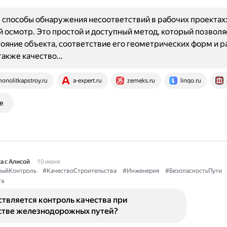
способы обнаружения несоответствий в рабочих проектах
 осмотр. Это простой и доступный метод, который позволя
ояние объекта, соответствие его геометрических форм и 
 также качество…
onolitkapstroy.ru
a-expert.ru
zemeks.ru
linqo.ru
е
а с Алисой
10 июня
ыйКонтроль
#КачествоСтроительства
#Инженерия
#БезопасностьПути
та
твляется контроль качества при
стве железнодорожных путей?