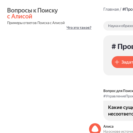
Вопросы к Поиску 
Главная
/
#Про
с Алисой
Примеры ответов Поиска с Алисой
Наука и образ
Что это такое?
# Про
Задат
Вопрос для Поиск
#УправлениеПро
Какие сущ
несоответс
Алиса
На основе источ