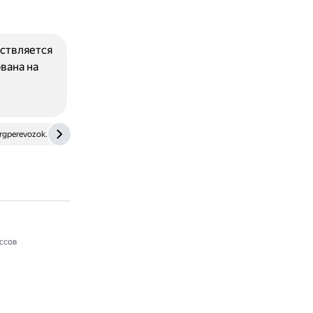
ствляется
вана на
rgperevozok.ru
ссов