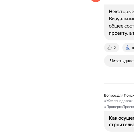
Некоторые 
Визуальный
общее сост
проекту, а
0
m
Читать дале
Вопрос для Поиск
#Железнодорожн
#ПроверкаПроек
Как осущес
строитель