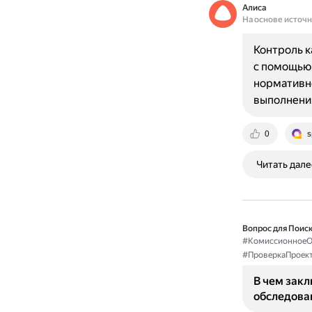
Алиса
На основе источ
Контроль к
с помощью 
нормативно
выполнения
0
s
Читать дале
Вопрос для Поиск
#КомиссионноеО
#ПроверкаПроек
В чем зак
обследова