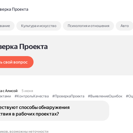
верка Проекта
ование
Культура и искусство
Психология и отношения
Авто
верка Проекта
ь свой вопрос
а с Алисой
5 июня
ектами
#КонтрольКачества
#ПроверкаПроекта
#ВыявлениеОшибок
#Оц
ествуют способы обнаружения
твия в рабочих проектах?
ников, возможны неточности