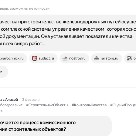
ников, возможны неточности
ачества при строительстве железнодорожных путей осуще
комплексной системы управления качеством, которая осно
й документации. Она устанавливает показатели качества
 всех видов работ…
pravochnick.ru
sudact.ru
nostroy.ru
railstorg.ru
o
е
а с Алисой
3 февраля
бследование
#СтроительныеОбъекты
#КонтрольКачества
#ОценкаПроце
та
лючается процесс комиссионного
ния строительных объектов?