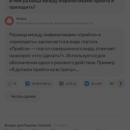
В чем разница между инфинитивами прийти и
приходить?
Алиса
На основе источников, возможны неточности
Разница между инфинитивами «прийти» и
«приходить» заключается в виде глагола.
«Прийти» — глагол совершенного вида, отвечает
на вопрос «что сделать?». Используется для
обозначения одного разового действия. Пример:
«Я должен прийти на встречу»…
0
otvet.mail.ru
uchi.ru
vk.com
resh.sky
Читать далее
Вопрос для Поиска с Алисой
7 марта