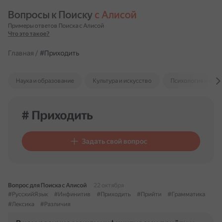
Вопросы к Поиску 
с Алисой
Примеры ответов Поиска с Алисой
Что это такое?
Главная
/
#Приходить
Наука и образование
Культура и искусство
Психология и отн
# Приходить
Задать свой вопрос
Вопрос для Поиска с Алисой
22 октября
#РусскийЯзык
#Инфинитив
#Приходить
#Прийти
#Грамматика
#Лексика
#Различия