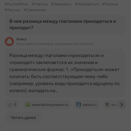
#РусскийЯзык
#Глаголы
#Приходить
#Приходиться
#Разница
#Лексика
#Грамматика
В чем разница между глаголами приходиться и
приходит?
Алиса
На основе источников, возможны неточности
Разница между глаголами «приходиться» и
«приходит» заключается в их значении и
грамматических формах: 1. «Приходиться» может
означать: быть соответствующим чему-либо
(например, уровень воды приходится идущему по
колено); выпадать на…
0
www.bolshoyvopros.ru
sanstv.ru
ru.wiktionar
Читать далее