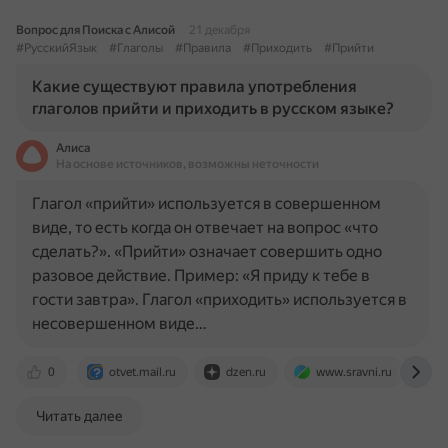
Вопрос для Поиска с Алисой
21 декабря
#РусскийЯзык
#Глаголы
#Правила
#Приходить
#Прийти
Какие существуют правила употребления
глаголов прийти и приходить в русском языке?
Алиса
На основе источников, возможны неточности
Глагол «прийти» используется в совершенном
виде, то есть когда он отвечает на вопрос «что
сделать?». «Прийти» означает совершить одно
разовое действие. Пример: «Я приду к тебе в
гости завтра». Глагол «приходить» используется в
несовершенном виде…
0
otvet.mail.ru
dzen.ru
www.sravni.ru
t
Читать далее