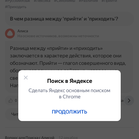
#РусскийЯзык
#Лексика
#Синонимы
#Различия
#Прийти
#Приходить
В чем разница между 'прийти' и 'приходить'?
Алиса
На основе источников, возможны неточности
Разница между «прийти» и «приходить»
заключается в характере действия, которое они
обозначают. Прийти — глагол совершенного вида,
обозначает единичное действие, которое уже
свершилось, закончилось и имеет результат.
Поиск в Яндексе
Например: «Я пришёл домой», «Я…
Сделать Яндекс основным поиском
в Сhrome
0
otvet.mail.ru
ru.hinative.com
dic.academic.ru
ПРОДОЛЖИТЬ
Читать далее
Вопрос для Поиска с Алисой
12 декабря