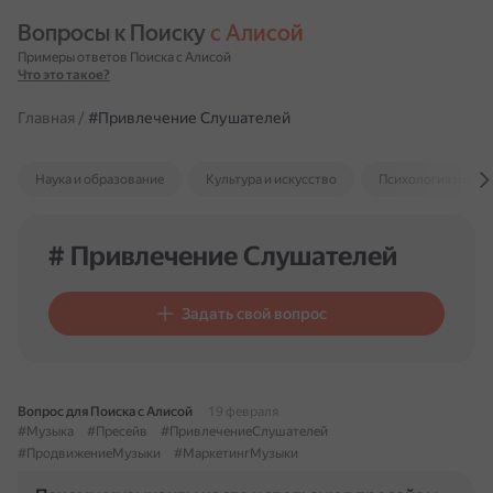
Вопросы к Поиску 
с Алисой
Примеры ответов Поиска с Алисой
Что это такое?
Главная
/
#Привлечение Слушателей
Наука и образование
Культура и искусство
Психология и отн
# Привлечение Слушателей
Задать свой вопрос
Вопрос для Поиска с Алисой
19 февраля
#Музыка
#Пресейв
#ПривлечениеСлушателей
#ПродвижениеМузыки
#МаркетингМузыки