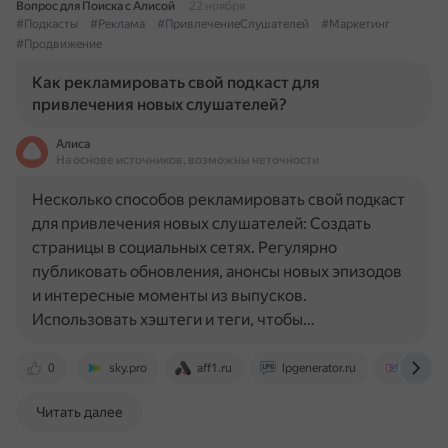
Вопрос для Поиска с Алисой
22 ноября
#Подкасты
#Реклама
#ПривлечениеСлушателей
#Маркетинг
#Продвижение
Как рекламировать свой подкаст для
привлечения новых слушателей?
Алиса
На основе источников, возможны неточности
Несколько способов рекламировать свой подкаст
для привлечения новых слушателей: Создать
страницы в социальных сетях. Регулярно
публиковать обновления, анонсы новых эпизодов
и интересные моменты из выпусков.
Использовать хэштеги и теги, чтобы…
0
sky.pro
aff1.ru
lpgenerator.ru
svetak.
Читать далее