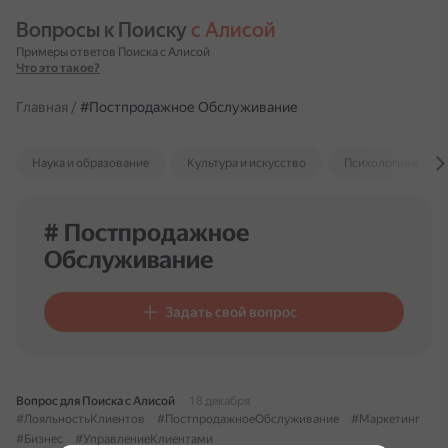
Вопросы к Поиску 
с Алисой
Примеры ответов Поиска с Алисой
Что это такое?
Главная
/
#Постпродажное Обслуживание
Наука и образование
Культура и искусство
Психология и отн
# Постпродажное
Обслуживание
Задать свой вопрос
Вопрос для Поиска с Алисой
18 декабря
#ЛояльностьКлиентов
#ПостпродажноеОбслуживание
#Маркетинг
#Бизнес
#УправлениеКлиентами