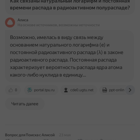
Как связаны натуральный логарифм и постоянная
времени распада в радиоактивном полураспаде?
Алиса
На основе источников, возможны неточности
Возможно, имелась в виду связь между
основанием натурального логарифма (e) и
постоянной радиоактивного распада (λ) в законе
радиоактивного распада. Постоянная распада
характеризует вероятность распада ядра атома
какого-либо нуклида в единицу…
0
portal.tpu.ru
cde0.ugtu.net
ppt-online.org
Читать далее
Вопрос для Поиска с Алисой
23 мая