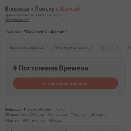
Вопросы к Поиску 
с Алисой
Примеры ответов Поиска с Алисой
Что это такое?
Главная
/
#Постоянная Времени
Наука и образование
Культура и искусство
Психология и отн
# Постоянная Времени
Задать свой вопрос
Вопрос для Поиска с Алисой
16 мая
#РадиоактивныйРаспад
#Логарифм
#ПостояннаяВремени
#Физика
#Математика
#Наука