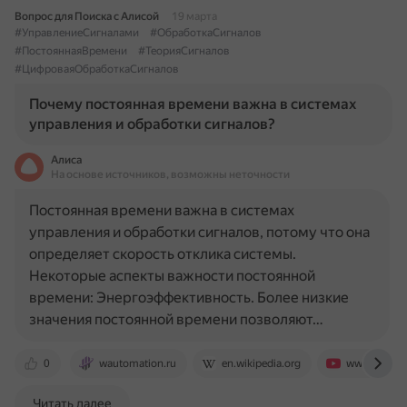
Вопрос для Поиска с Алисой
19 марта
#УправлениеСигналами
#ОбработкаСигналов
#ПостояннаяВремени
#ТеорияСигналов
#ЦифроваяОбработкаСигналов
Почему постоянная времени важна в системах
управления и обработки сигналов?
Алиса
На основе источников, возможны неточности
Постоянная времени важна в системах
управления и обработки сигналов, потому что она
определяет скорость отклика системы.
Некоторые аспекты важности постоянной
времени: Энергоэффективность. Более низкие
значения постоянной времени позволяют…
0
wautomation.ru
en.wikipedia.org
www.youtu
Читать далее