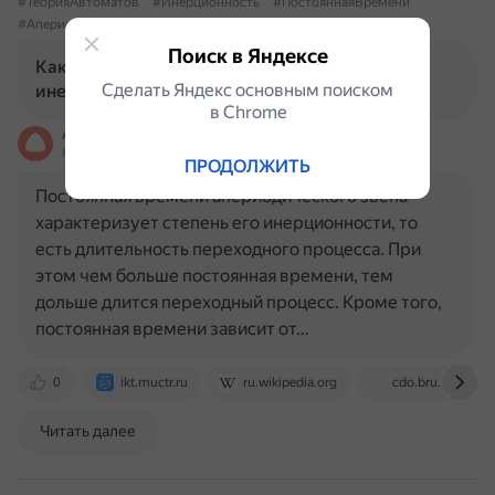
#ТеорияАвтоматов
#Инерционность
#ПостояннаяВремени
#АпериодическоеЗвено
Поиск в Яндексе
Как связаны постоянная времени и
Сделать Яндекс основным поиском
инерционность апериодического звена?
в Сhrome
Алиса
На основе источников, возможны неточности
ПРОДОЛЖИТЬ
Постоянная времени апериодического звена
характеризует степень его инерционности, то
есть длительность переходного процесса. При
этом чем больше постоянная времени, тем
дольше длится переходный процесс. Кроме того,
постоянная времени зависит от…
0
ikt.muctr.ru
ru.wikipedia.org
cdo.bru.by
Читать далее