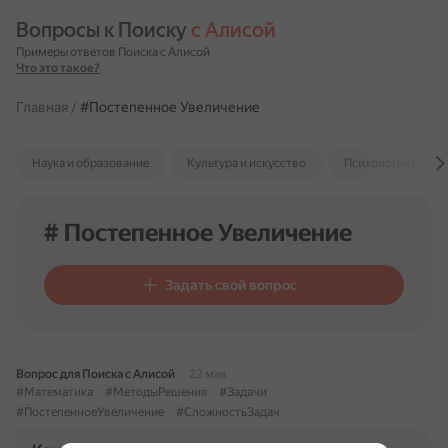
Вопросы к Поиску 
с Алисой
Примеры ответов Поиска с Алисой
Что это такое?
Главная
/
#Постепенное Увеличение
Наука и образование
Культура и искусство
Психология и отн
# Постепенное Увеличение
Задать свой вопрос
Вопрос для Поиска с Алисой
22 мая
#Математика
#МетодыРешения
#Задачи
#ПостепенноеУвеличение
#СложностьЗадач