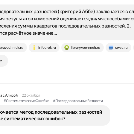
едовательных разностей (критерий Аббе) заключается в 
ия результатов измерений оценивается двумя способами: 
сления суммы квадратов последовательных разностей. 2.
тся расчётное значение…
pravochnick.ru
infourok.ru
library.voenmeh.ru
swsu.ru
е
а с Алисой
22 октября
#СистематическиеОшибки
#ПоследовательныеРазности
лючается метод последовательных разностей
зе систематических ошибок?