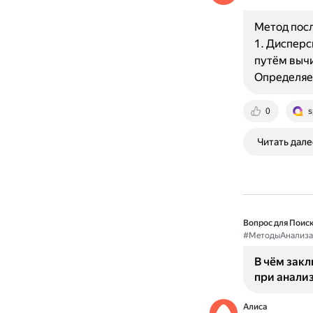
Метод посл
1. Дисперс
путём вычи
Определяе
0
s
Читать дале
Вопрос для Поиск
#МетодыАнализа
В чём зак
при анали
Алиса