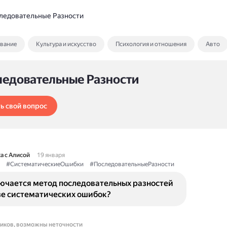
ледовательные Разности
ование
Культура и искусство
Психология и отношения
Авто
ледовательные Разности
ь свой вопрос
а с Алисой
19 января
#СистематическиеОшибки
#ПоследовательныеРазности
лючается метод последовательных разностей
зе систематических ошибок?
ников, возможны неточности