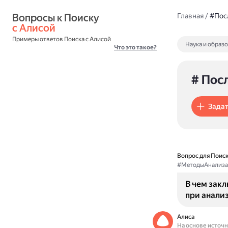
Вопросы к Поиску 
Главная
/
#Пос
с Алисой
Примеры ответов Поиска с Алисой
Наука и образ
Что это такое?
# Пос
Задат
Вопрос для Поиск
#МетодыАнализа
В чем зак
при анали
Алиса
На основе источ