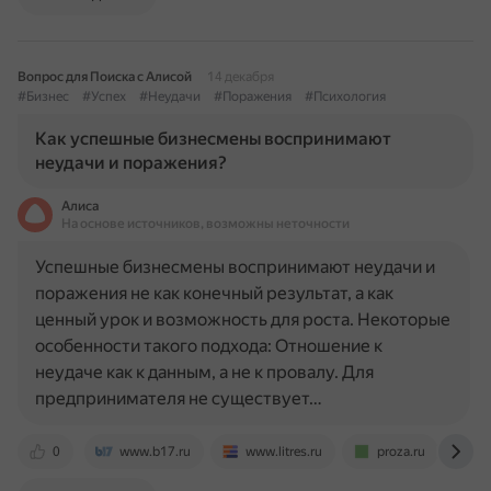
Вопрос для Поиска с Алисой
14 декабря
#Бизнес
#Успех
#Неудачи
#Поражения
#Психология
Как успешные бизнесмены воспринимают
неудачи и поражения?
Алиса
На основе источников, возможны неточности
Успешные бизнесмены воспринимают неудачи и
поражения не как конечный результат, а как
ценный урок и возможность для роста. Некоторые
особенности такого подхода: Отношение к
неудаче как к данным, а не к провалу. Для
предпринимателя не существует…
0
www.b17.ru
www.litres.ru
proza.ru
e