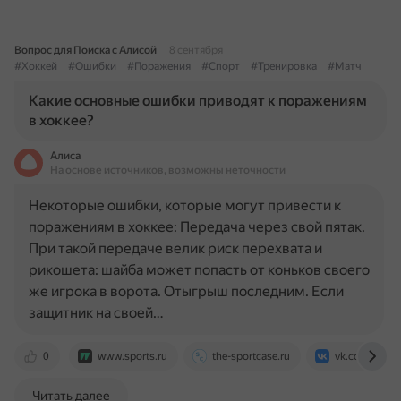
Вопрос для Поиска с Алисой
8 сентября
#Хоккей
#Ошибки
#Поражения
#Спорт
#Тренировка
#Матч
Какие основные ошибки приводят к поражениям
в хоккее?
Алиса
На основе источников, возможны неточности
Некоторые ошибки, которые могут привести к
поражениям в хоккее: Передача через свой пятак.
При такой передаче велик риск перехвата и
рикошета: шайба может попасть от коньков своего
же игрока в ворота. Отыгрыш последним. Если
защитник на своей…
0
www.sports.ru
the-sportcase.ru
vk.com
Читать далее