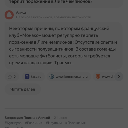
терпит поражения в Лиге чемпионов?
Алиса
На основе источников, возможны неточности
Некоторые причины, по которым французский
клуб «Монако» может регулярно терпеть
поражения в Лиге чемпионов: Отсутствие опыта и
сыгранности полузащитников. В составе команды
есть молодые футболисты, которым требуется
время на адаптацию. Травмы…
0
tass.ru
www.kommersant.ru
www.championa
Читать далее
Вопрос для Поиска с Алисой
21 июня
#Культура
#Различия
#Неудачи
#Поражения