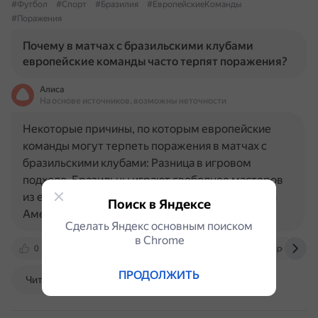
#Футбол
#Спорт
#Бразилия
#ЕвропейскиеКоманды
#Поражения
Почему в матчах с бразильскими клубами
европейские команды часто терпят поражения?
Алиса
На основе источников, возможны неточности
Некоторые причины, по которым европейские
команды могут терпеть поражения в матчах с
бразильскими клубами: Разница в игровом
подходе. Бразильцы играют свободнее мастеров
из европейских клубов. Часто игроки из Южной
Поиск в Яндексе
Америки позволяют себе…
Сделать Яндекс основным поиском
в Сhrome
0
dzen.ru
www.vietnam.vn
www.livesport.ru
ПРОДОЛЖИТЬ
Читать далее