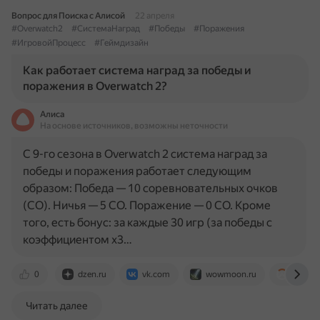
Вопрос для Поиска с Алисой
22 апреля
#Overwatch2
#СистемаНаград
#Победы
#Поражения
#ИгровойПроцесс
#Геймдизайн
Как работает система наград за победы и
поражения в Overwatch 2?
Алиса
На основе источников, возможны неточности
С 9-го сезона в Overwatch 2 система наград за
победы и поражения работает следующим
образом: Победа — 10 соревновательных очков
(CO). Ничья — 5 CO. Поражение — 0 CO. Кроме
того, есть бонус: за каждые 30 игр (за победы с
коэффициентом х3…
0
dzen.ru
vk.com
wowmoon.ru
eu.for
Читать далее