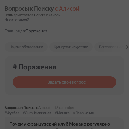
Вопросы к Поиску 
с Алисой
Примеры ответов Поиска с Алисой
Что это такое?
Главная
/
#Поражения
Наука и образование
Культура и искусство
Психология и отн
# Поражения
Задать свой вопрос
Вопрос для Поиска с Алисой
18 сентября
#Футбол
#ЛигаЧемпионов
#Монако
#Поражения
Почему французский клуб Монако регулярно