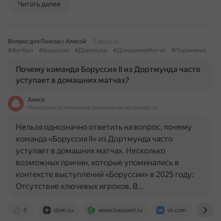
Читать далее
Вопрос для Поиска с Алисой
7 августа
#Футбол
#Боруссия
#Дортмунд
#ДомашниеМатчи
#Поражения
Почему команда Боруссия II из Дортмунда часто
уступает в домашних матчах?
Алиса
На основе источников, возможны неточности
Нельзя однозначно ответить на вопрос, почему
команда «Боруссия II» из Дортмунда часто
уступает в домашних матчах. Несколько
возможных причин, которые упоминались в
контексте выступлений «Боруссии» в 2025 году:
Отсутствие ключевых игроков. В…
0
dzen.ru
www.livesport.ru
vk.com
www