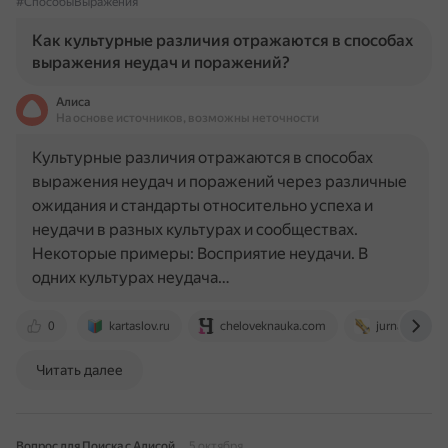
#СпособыВыражения
Как культурные различия отражаются в способах
выражения неудач и поражений?
Алиса
На основе источников, возможны неточности
Культурные различия отражаются в способах
выражения неудач и поражений через различные
ожидания и стандарты относительно успеха и
неудачи в разных культурах и сообществах.
Некоторые примеры: Восприятие неудачи. В
одних культурах неудача…
0
kartaslov.ru
cheloveknauka.com
jurnal.org
Читать далее
Вопрос для Поиска с Алисой
5 октября