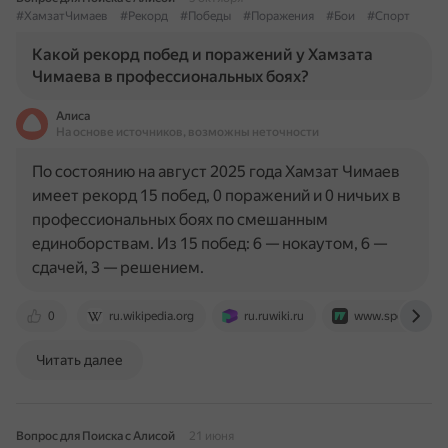
#ХамзатЧимаев
#Рекорд
#Победы
#Поражения
#Бои
#Спорт
Какой рекорд побед и поражений у Хамзата
Чимаева в профессиональных боях?
Алиса
На основе источников, возможны неточности
По состоянию на август 2025 года Хамзат Чимаев
имеет рекорд 15 побед, 0 поражений и 0 ничьих в
профессиональных боях по смешанным
единоборствам. Из 15 побед: 6 — нокаутом, 6 —
сдачей, 3 — решением.
0
ru.wikipedia.org
ru.ruwiki.ru
www.sports.ru
Читать далее
Вопрос для Поиска с Алисой
21 июня