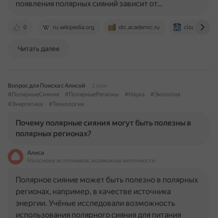
появления полярных сияний зависит от…
0
ru.wikipedia.org
dic.academic.ru
cloudatlas.w
Читать далее
Вопрос для Поиска с Алисой
2 мая
#ПолярныеСияния
#ПолярныеРегионы
#Наука
#Экология
#Энергетика
#Технологии
Почему полярные сияния могут быть полезны в
полярных регионах?
Алиса
На основе источников, возможны неточности
Полярное сияние может быть полезно в полярных
регионах, например, в качестве источника
энергии. Учёные исследовали возможность
использования полярного сияния для питания