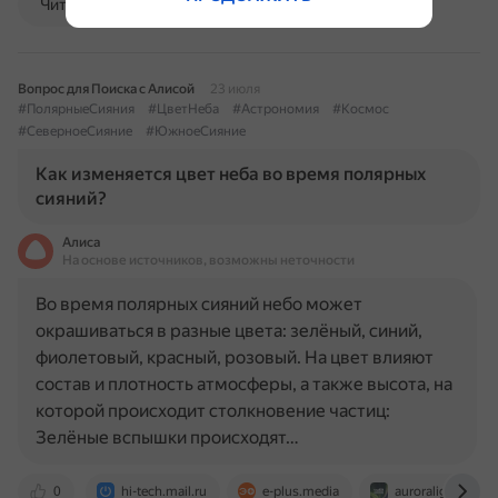
Читать далее
Вопрос для Поиска с Алисой
23 июля
#ПолярныеСияния
#ЦветНеба
#Астрономия
#Космос
#СеверноеСияние
#ЮжноеСияние
Как изменяется цвет неба во время полярных
сияний?
Алиса
На основе источников, возможны неточности
Во время полярных сияний небо может
окрашиваться в разные цвета: зелёный, синий,
фиолетовый, красный, розовый. На цвет влияют
состав и плотность атмосферы, а также высота, на
которой происходит столкновение частиц:
Зелёные вспышки происходят…
0
hi-tech.mail.ru
e-plus.media
auroralights.ru