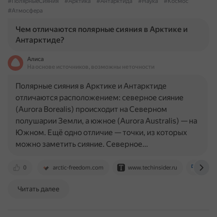
#ПолярныеСияния
#Арктика
#Антарктида
#Наука
#Космос
#Атмосфера
Чем отличаются полярные сияния в Арктике и
Антарктиде?
Алиса
На основе источников, возможны неточности
Полярные сияния в Арктике и Антарктиде
отличаются расположением: северное сияние
(Aurora Borealis) происходит на Северном
полушарии Земли, а южное (Aurora Australis) — на
Южном. Ещё одно отличие — точки, из которых
можно заметить сияние. Северное…
0
arctic-freedom.com
www.techinsider.ru
visit-
Читать далее