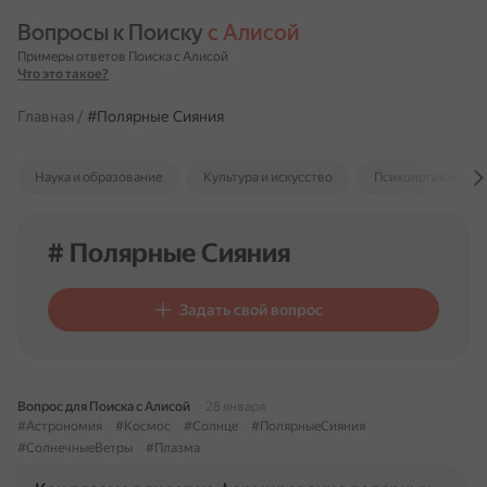
Вопросы к Поиску 
с Алисой
Примеры ответов Поиска с Алисой
Что это такое?
Главная
/
#Полярные Сияния
Наука и образование
Культура и искусство
Психология и отн
# Полярные Сияния
Задать свой вопрос
Вопрос для Поиска с Алисой
28 января
#Астрономия
#Космос
#Солнце
#ПолярныеСияния
#СолнечныеВетры
#Плазма