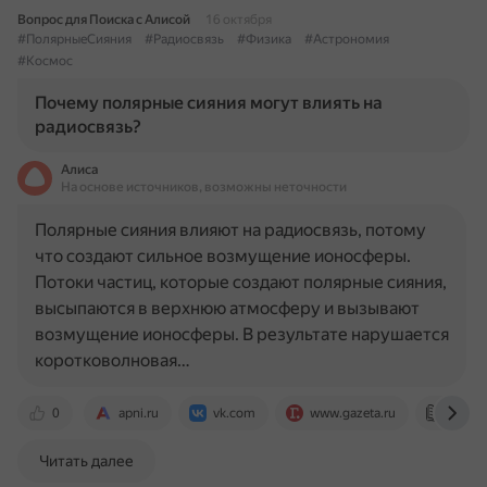
Вопрос для Поиска с Алисой
16 октября
#ПолярныеСияния
#Радиосвязь
#Физика
#Астрономия
#Космос
Почему полярные сияния могут влиять на
радиосвязь?
Алиса
На основе источников, возможны неточности
Полярные сияния влияют на радиосвязь, потому
что создают сильное возмущение ионосферы.
Потоки частиц, которые создают полярные сияния,
высыпаются в верхнюю атмосферу и вызывают
возмущение ионосферы. В результате нарушается
коротковолновая…
0
apni.ru
vk.com
www.gazeta.ru
human
Читать далее