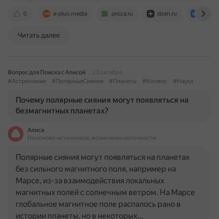
0
e-plus.media
proza.ru
dzen.ru
vk.co
Читать далее
Вопрос для Поиска с Алисой
23 октября
#Астрономия
#ПолярныеСияния
#Планеты
#Космос
#Наука
Почему полярные сияния могут появляться на
безмагнитных планетах?
Алиса
На основе источников, возможны неточности
Полярные сияния могут появляться на планетах
без сильного магнитного поля, например на
Марсе, из-за взаимодействия локальных
магнитных полей с солнечным ветром. На Марсе
глобальное магнитное поле распалось рано в
истории планеты, но в некоторых…