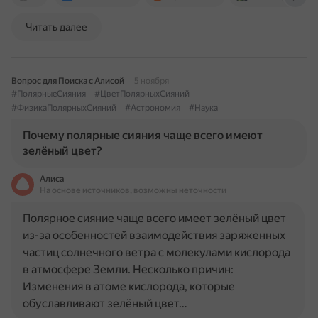
Читать далее
Вопрос для Поиска с Алисой
5 ноября
#ПолярныеСияния
#ЦветПолярныхСияний
#ФизикаПолярныхСияний
#Астрономия
#Наука
Почему полярные сияния чаще всего имеют
зелёный цвет?
Алиса
На основе источников, возможны неточности
Полярное сияние чаще всего имеет зелёный цвет
из-за особенностей взаимодействия заряженных
частиц солнечного ветра с молекулами кислорода
в атмосфере Земли. Несколько причин:
Изменения в атоме кислорода, которые
обуславливают зелёный цвет…