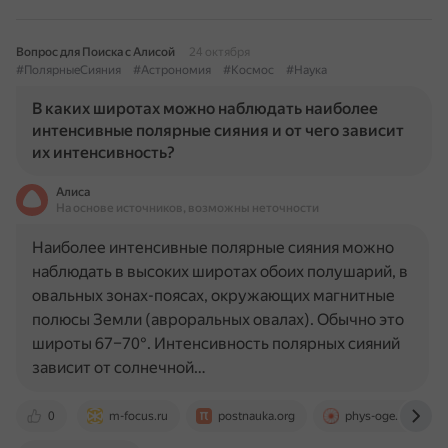
Вопрос для Поиска с Алисой
24 октября
#ПолярныеСияния
#Астрономия
#Космос
#Наука
В каких широтах можно наблюдать наиболее
интенсивные полярные сияния и от чего зависит
их интенсивность?
Алиса
На основе источников, возможны неточности
Наиболее интенсивные полярные сияния можно
наблюдать в высоких широтах обоих полушарий, в
овальных зонах-поясах, окружающих магнитные
полюсы Земли (авроральных овалах). Обычно это
широты 67–70°. Интенсивность полярных сияний
зависит от солнечной…
0
m-focus.ru
postnauka.org
phys-oge.sdamgia.