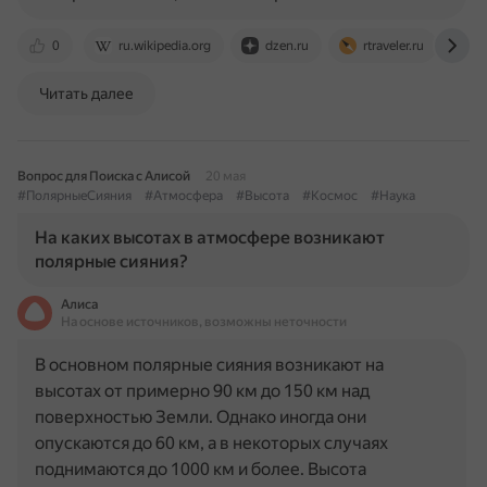
0
ru.wikipedia.org
dzen.ru
rtraveler.ru
p
Читать далее
Вопрос для Поиска с Алисой
20 мая
#ПолярныеСияния
#Атмосфера
#Высота
#Космос
#Наука
На каких высотах в атмосфере возникают
полярные сияния?
Алиса
На основе источников, возможны неточности
В основном полярные сияния возникают на
высотах от примерно 90 км до 150 км над
поверхностью Земли. Однако иногда они
опускаются до 60 км, а в некоторых случаях
поднимаются до 1000 км и более. Высота