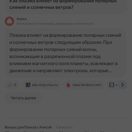
Как плазма влияет на формирование полярных
сияний и солнечных ветров?
Алиса
На основе источников, возможны неточности
Плазма влияет на формирование полярных сияний
и солнечных ветров следующим образом: При
формировании полярных сияний волны,
возникающие в разреженной плазме под
влиянием магнитного поля планеты, вовлекают в
движение и направляют электроны, которые…
0
edu.sinp.msu.ru
nasa.fandom.com
www.ogirk
Читать далее
Вопрос для Поиска с Алисой
4 февраля