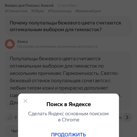
Вопрос для Поиска с Алисой
5 сентября
#Гимнастика
#Обувь
#Полупальцы
#БежевыйЦвет
Почему полупальцы бежевого цвета считаются
оптимальным выбором для гимнасток?
Алиса
На основе источников, возможны неточности
Полупальцы бежевого цвета считаются
оптимальным выбором для гимнасток по
нескольким причинам: Гармоничность. Светло-
бежевый оттенок полупальцев сочетается с
любым типом кожи и прекрасно дополняет
сценические костюмы. Гармоничность с ковром.
Для…
Поиск в Яндексе
Сделать Яндекс основным поиском
0
xn--80avbjec1a1a9bi.xn--p1ai
gimnastik-shop.by
в Сhrome
Читать далее
ПРОДОЛЖИТЬ