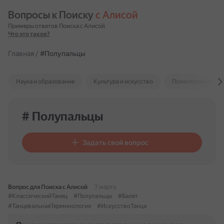
Вопросы к Поиску 
с Алисой
Примеры ответов Поиска с Алисой
Что это такое?
Главная
/
#Полупальцы
Наука и образование
Культура и искусство
Психология и отн
# Полупальцы
Задать свой вопрос
Вопрос для Поиска с Алисой
7 марта
#КлассическийТанец
#Полупальцы
#Балет
#ТанцевальнаяТерминология
#ИскусствоТанца