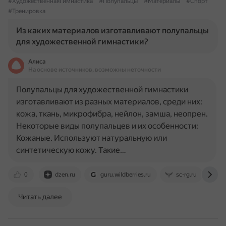
#ХудожественнаяГимнастика
#Полупальцы
#Материалы
#Спорт
#Тренировка
Из каких материалов изготавливают полупальцы
для художественной гимнастики?
Алиса
На основе источников, возможны неточности
Полупальцы для художественной гимнастики
изготавливают из разных материалов, среди них:
кожа, ткань, микрофибра, нейлон, замша, неопрен.
Некоторые виды полупальцев и их особенности:
Кожаные. Используют натуральную или
синтетическую кожу. Такие…
0
dzen.ru
guru.wildberries.ru
sc-rg.ru
w
Читать далее