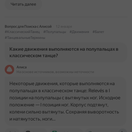
Читать далее
Вопрос для Поиска с Алисой
12 января
#КлассическийТанец
#Полупальцы
#Движения
#Балет
#ТанцевальныеТермины
Какие движения выполняются на полупальцах в
классическом танце?
Алиса
На основе источников, возможны неточности
Некоторые движения, которые выполняются на
полупальцах в классическом танце: Relevés в I
позиции на полупальцы с вытянутых ног. Исходное
положение — I позиция ног. Корпус подтянут,
колени сильно вытянуты. Сохраняя выворотность
и натянутость, ноги…