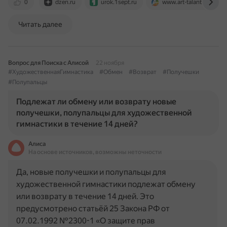
0
dzen.ru
urok.1sept.ru
www.art-talant.org
Читать далее
Вопрос для Поиска с Алисой
22 ноября
#ХудожественнаяГимнастика
#Обмен
#Возврат
#Получешки
#Полупальцы
Подлежат ли обмену или возврату новые
получешки, полупальцы для художественной
гимнастики в течение 14 дней?
Алиса
На основе источников, возможны неточности
Да, новые получешки и полупальцы для
художественной гимнастики подлежат обмену
или возврату в течение 14 дней. Это
предусмотрено статьёй 25 Закона РФ от
07.02.1992 №2300-1 «О защите прав