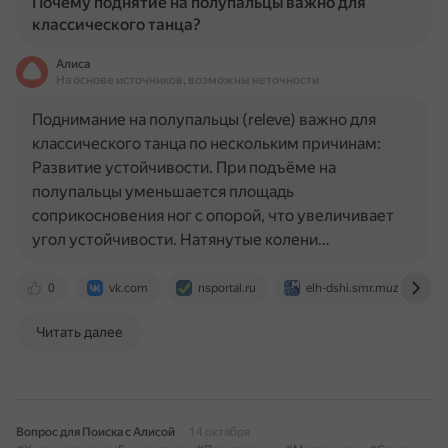
Почему поднятие на полупальцы важно для
классического танца?
Алиса
На основе источников, возможны неточности
Поднимание на полупальцы (releve) важно для
классического танца по нескольким причинам:
Развитие устойчивости. При подъёме на
полупальцы уменьшается площадь
соприкосновения ног с опорой, что увеличивает
угол устойчивости. Натянутые колени…
0
vk.com
nsportal.ru
elh-dshi.smr.muzkult.ru
Читать далее
Вопрос для Поиска с Алисой
14 октября