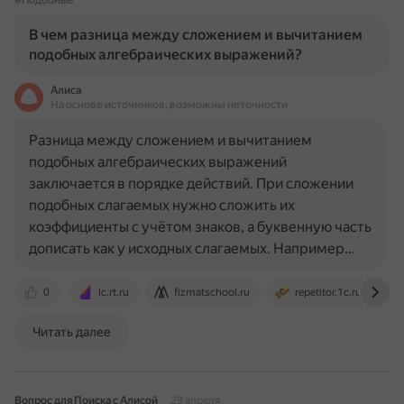
#Подобные
В чем разница между сложением и вычитанием
подобных алгебраических выражений?
Алиса
На основе источников, возможны неточности
Разница между сложением и вычитанием
подобных алгебраических выражений
заключается в порядке действий. При сложении
подобных слагаемых нужно сложить их
коэффициенты с учётом знаков, а буквенную часть
дописать как у исходных слагаемых. Например…
0
lc.rt.ru
fizmatschool.ru
repetitor.1c.ru
Читать далее
Вопрос для Поиска с Алисой
29 апреля