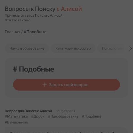
Вопросы к Поиску 
с Алисой
Примеры ответов Поиска с Алисой
Что это такое?
Главная
/
#Подобные
Наука и образование
Культура и искусство
Психология и отн
# Подобные
Задать свой вопрос
Вопрос для Поиска с Алисой
19 февраля
#Математика
#Дроби
#Преобразование
#Подобные
#Вычисления