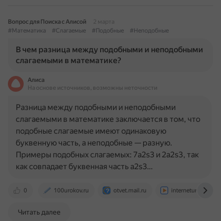
Вопрос для Поиска с Алисой
2 марта
#Математика
#Слагаемые
#Подобные
#Неподобные
В чем разница между подобными и неподобными
слагаемыми в математике?
Алиса
На основе источников, возможны неточности
Разница между подобными и неподобными
слагаемыми в математике заключается в том, что
подобные слагаемые имеют одинаковую
буквенную часть, а неподобные — разную.
Примеры подобных слагаемых: 7a2s3 и 2a2s3, так
как совпадает буквенная часть a2s3…
0
100urokov.ru
otvet.mail.ru
interneturok.ru
Читать далее