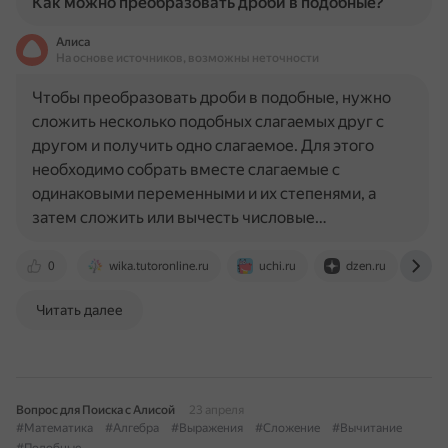
Как можно преобразовать дроби в подобные?
Алиса
На основе источников, возможны неточности
Чтобы преобразовать дроби в подобные, нужно
сложить несколько подобных слагаемых друг с
другом и получить одно слагаемое. Для этого
необходимо собрать вместе слагаемые с
одинаковыми переменными и их степенями, а
затем сложить или вычесть числовые…
0
wika.tutoronline.ru
uchi.ru
dzen.ru
yo
Читать далее
Вопрос для Поиска с Алисой
23 апреля
#Математика
#Алгебра
#Выражения
#Сложение
#Вычитание