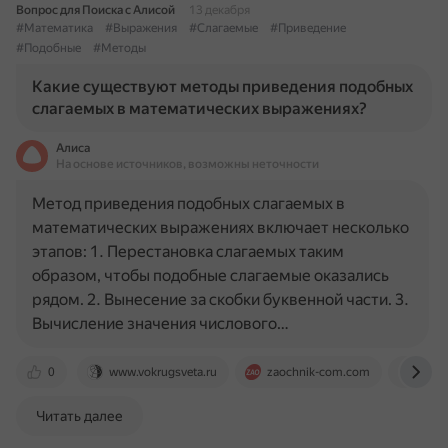
Вопрос для Поиска с Алисой
13 декабря
#Математика
#Выражения
#Слагаемые
#Приведение
#Подобные
#Методы
Какие существуют методы приведения подобных
слагаемых в математических выражениях?
Алиса
На основе источников, возможны неточности
Метод приведения подобных слагаемых в
математических выражениях включает несколько
этапов: 1. Перестановка слагаемых таким
образом, чтобы подобные слагаемые оказались
рядом. 2. Вынесение за скобки буквенной части. 3.
Вычисление значения числового…
0
www.vokrugsveta.ru
zaochnik-com.com
www.
Читать далее