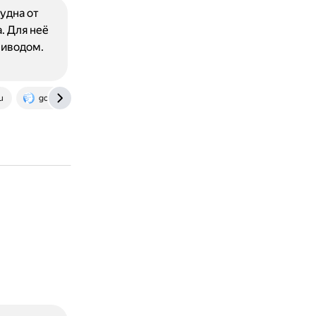
удна от
. Для неё
риводом.
u
gostassistent.ru