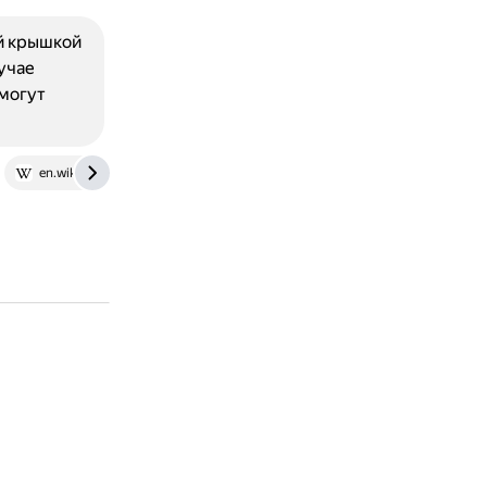
й крышкой
учае
могут
en.wikipedia.org