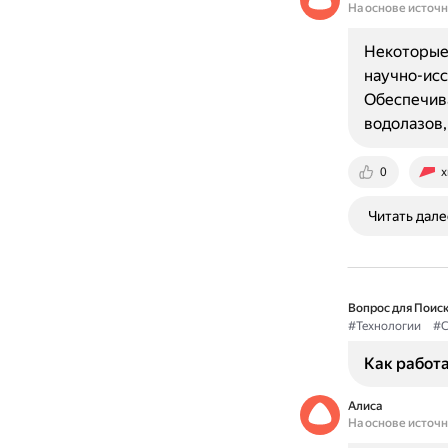
На основе источ
Некоторые 
научно-исс
Обеспечива
водолазов,
0
x
Читать дале
Вопрос для Поиск
#Технологии
#С
Как работа
Алиса
На основе источ