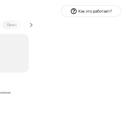
Как это работает?
Право
Экономика и финансы
Путешествия
Спорт
роение