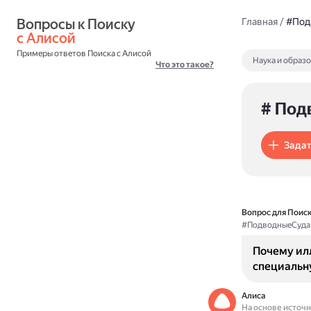
Вопросы к Поиску 
Главная
/
#Под
с Алисой
Примеры ответов Поиска с Алисой
Наука и образ
Что это такое?
# Под
Задат
Вопрос для Поиск
#ПодводныеСуда
Почему ил
специальн
Алиса
На основе источ