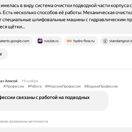
имелась в виду система очистки подводной части корпуса с
. Есть несколько способов её работы: Механическая очистка
т специальные шлифовальные машины с гидравлическим п
еся щётки…
atents.google.com
rutube.ru
hydro-flow.ru
standartgost.r
е
а с Алисой
19 ноября
#Профессии
#Работа
#МорскиеПрофессии
#ВодныеПрофессии
ессии связаны с работой на подводных
ников, возможны неточности