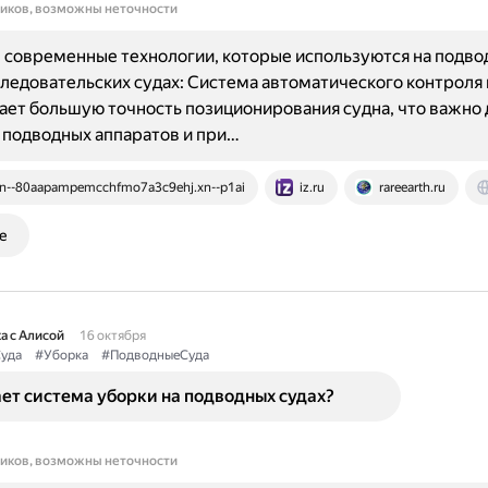
ников, возможны неточности
современные технологии, которые используются на подво
ледовательских судах: Система автоматического контроля 
ет большую точность позиционирования судна, что важно 
 подводных аппаратов и при…
n--80aapampemcchfmo7a3c9ehj.xn--p1ai
iz.ru
rareearth.ru
е
а с Алисой
16 октября
уда
#Уборка
#ПодводныеСуда
ет система уборки на подводных судах?
ников, возможны неточности