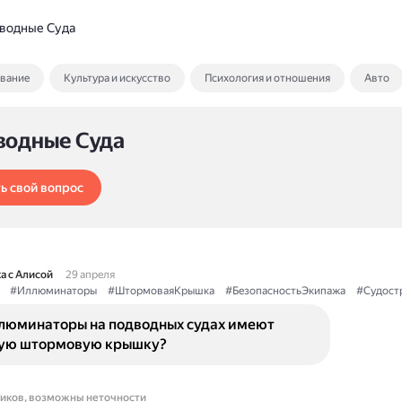
водные Суда
ование
Культура и искусство
Психология и отношения
Авто
водные Суда
ь свой вопрос
а с Алисой
29 апреля
#Иллюминаторы
#ШтормоваяКрышка
#БезопасностьЭкипажа
#Судост
люминаторы на подводных судах имеют
ую штормовую крышку?
ников, возможны неточности