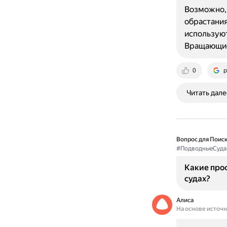
Возможно, 
обрастания
использую
Вращающи
0
p
Читать дале
Вопрос для Поиск
#ПодводныеСуда
Какие проф
судах?
Алиса
На основе источ