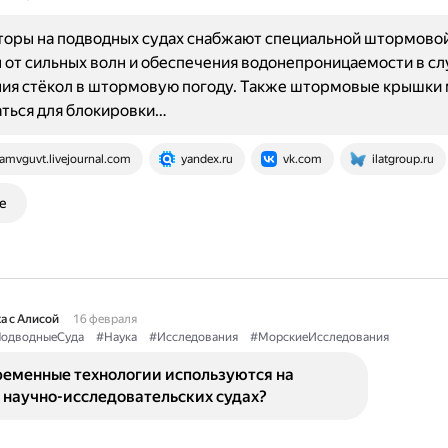
оры на подводных судах снабжают специальной штормово
 от сильных волн и обеспечения водонепроницаемости в сл
ия стёкол в штормовую погоду. Также штормовые крышки 
ться для блокировки…
amvguvt.livejournal.com
yandex.ru
vk.com
ilatgroup.ru
е
а с Алисой
16 февраля
одводныеСуда
#Наука
#Исследования
#МорскиеИсследования
ременные технологии используются на
 научно-исследовательских судах?