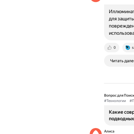
Иллюминат
для защиты
поврежден
использова
0
s
Читать дале
Вопрос для Поиск
#Технологии
#П
Какие сов
подводных
Алиса