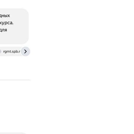
дных
курса.
для
rgmt.spb.ru
science-engineering.ru