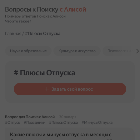
Вопросы к Поиску 
с Алисой
Примеры ответов Поиска с Алисой
Что это такое?
Главная
/
#Плюсы Отпуска
Наука и образование
Культура и искусство
Психология и отн
# Плюсы Отпуска
Задать свой вопрос
Вопрос для Поиска с Алисой
30 января
#Отпуск
#Праздники
#ПлюсыОтпуска
#МинусыОтпуска
Какие плюсы и минусы отпуска в месяцы с