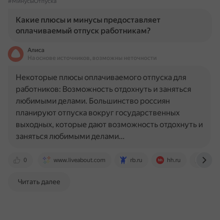
#МинусыОтпуска
Какие плюсы и минусы предоставляет
оплачиваемый отпуск работникам?
Алиса
На основе источников, возможны неточности
Некоторые плюсы оплачиваемого отпуска для
работников: Возможность отдохнуть и заняться
любимыми делами. Большинство россиян
планируют отпуска вокруг государственных
выходных, которые дают возможность отдохнуть и
заняться любимыми делами…
0
www.liveabout.com
rb.ru
hh.ru
journa
Читать далее