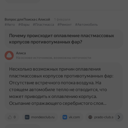
Вопрос для Поиска с Алисой
1 февраля
#Авто
#Фары
#Пластмасса
#Ремонт
#Автомобиль
Почему происходит оплавление пластмассовых
корпусов противотуманных фар?
Алиса
На основе источников, возможны неточности
Несколько возможных причин оплавления
пластмассовых корпусов противотуманных фар:
Отсутствие встречного потока воздуха. На
стоящем автомобиле тепло не отводится, что
может приводить к оплавлению корпуса.
Осыпание отражающего серебристого слоя…
0
mondeoclub.ru
vk.com
prado-club.su