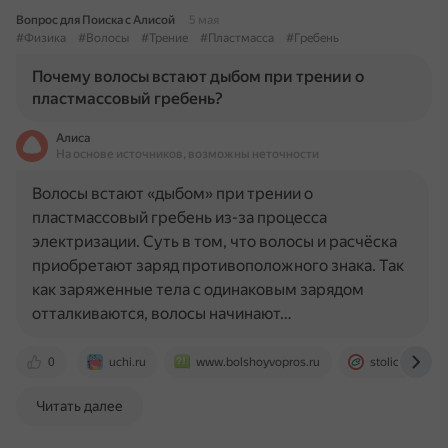
Вопрос для Поиска с Алисой
5 мая
#Физика
#Волосы
#Трение
#Пластмасса
#Гребень
Почему волосы встают дыбом при трении о
пластмассовый гребень?
Алиса
На основе источников, возможны неточности
Волосы встают «дыбом» при трении о
пластмассовый гребень из-за процесса
электризации. Суть в том, что волосы и расчёска
приобретают заряд противоположного знака. Так
как заряженные тела с одинаковым зарядом
отталкиваются, волосы начинают…
0
uchi.ru
www.bolshoyvopros.ru
stolichki.ru
Читать далее