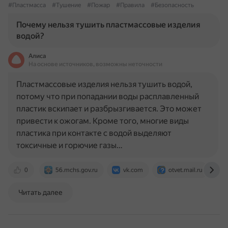
#Пластмасса
#Тушение
#Пожар
#Правила
#Безопасность
Почему нельзя тушить пластмассовые изделия
водой?
Алиса
На основе источников, возможны неточности
Пластмассовые изделия нельзя тушить водой,
потому что при попадании воды расплавленный
пластик вскипает и разбрызгивается. Это может
привести к ожогам. Кроме того, многие виды
пластика при контакте с водой выделяют
токсичные и горючие газы…
0
56.mchs.gov.ru
vk.com
otvet.mail.ru
Читать далее