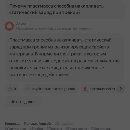
Почему пластмасса способна накапливать
статический заряд при трении?
Алиса
На основе источников, возможны неточности
Пластмасса способна накапливать статический
заряд при трении из-за изолирующих свойств
материала. В норме диэлектрики, к которым
относится пластик, содержат в равном количестве
положительно и отрицательно заряженные
частицы. Но под действием…
0
physics.stackexchange.com
electrorashod.ru
Читать далее
Вопрос для Поиска с Алисой
26 декабря
#Сантехника
#Трубки
#Пластик
#Пластмасса
#Материалы