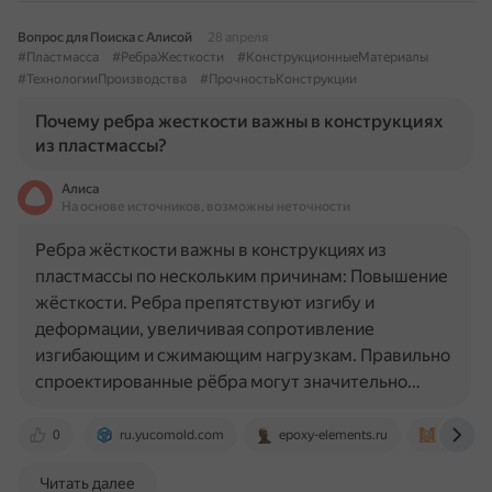
Вопрос для Поиска с Алисой
28 апреля
#Пластмасса
#РебраЖесткости
#КонструкционныеМатериалы
#ТехнологииПроизводства
#ПрочностьКонструкции
Почему ребра жесткости важны в конструкциях
из пластмассы?
Алиса
На основе источников, возможны неточности
Ребра жёсткости важны в конструкциях из
пластмассы по нескольким причинам: Повышение
жёсткости. Ребра препятствуют изгибу и
деформации, увеличивая сопротивление
изгибающим и сжимающим нагрузкам. Правильно
спроектированные рёбра могут значительно…
0
ru.yucomold.com
epoxy-elements.ru
moldie.
Читать далее