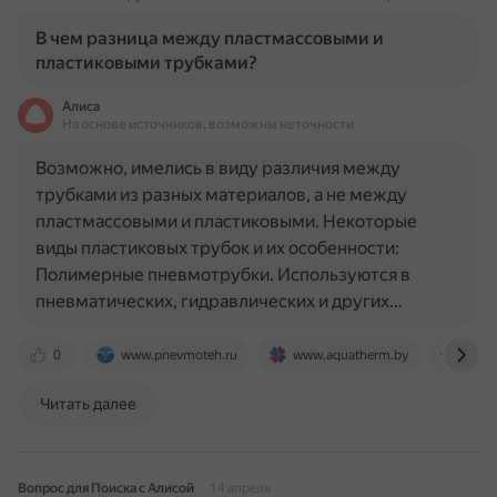
В чем разница между пластмассовыми и
пластиковыми трубками?
Алиса
На основе источников, возможны неточности
Возможно, имелись в виду различия между
трубками из разных материалов, а не между
пластмассовыми и пластиковыми. Некоторые
виды пластиковых трубок и их особенности:
Полимерные пневмотрубки. Используются в
пневматических, гидравлических и других…
0
www.pnevmoteh.ru
www.aquatherm.by
www.m
Читать далее
Вопрос для Поиска с Алисой
14 апреля