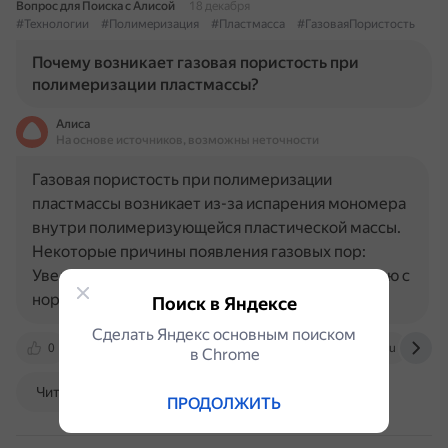
Вопрос для Поиска с Алисой
18 декабря
#Технологии
#Полимеризация
#Пластмасса
#ГазоваяПористость
Почему возникает газовая пористость при
полимеризации пластмассы?
Алиса
На основе источников, возможны неточности
Газовая пористость при полимеризации
пластмассы возникает из-за испарения мономера
внутри полимеризующейся пластической массы.
Некоторые причины появления газовых пор:
Увеличение количества мономера по сравнению с
нормой при замешивании…
Поиск в Яндексе
Сделать Яндекс основным поиском
0
vk.com
www.dr.arut.ru
technikam.ru
в Сhrome
Читать далее
ПРОДОЛЖИТЬ