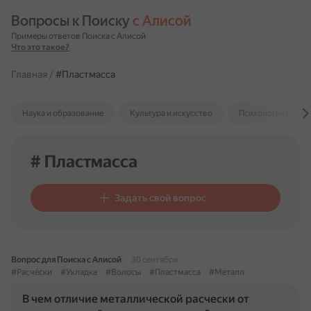
Вопросы к Поиску 
с Алисой
Примеры ответов Поиска с Алисой
Что это такое?
Главная
/
#Пластмасса
Наука и образование
Культура и искусство
Психология и отн
# Пластмасса
Задать свой вопрос
Вопрос для Поиска с Алисой
30 сентября
#Расчёски
#Укладка
#Волосы
#Пластмасса
#Металл
В чем отличие металлической расчески от