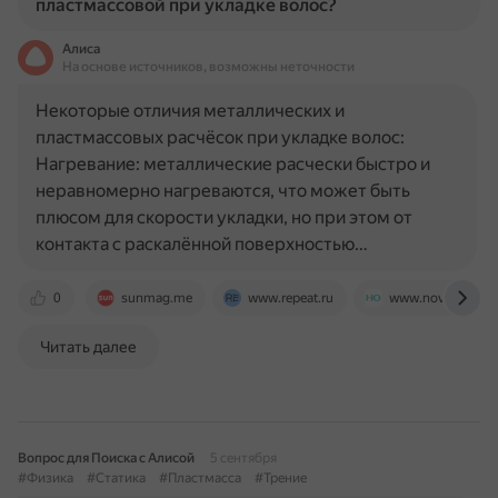
пластмассовой при укладке волос?
Алиса
На основе источников, возможны неточности
Некоторые отличия металлических и
пластмассовых расчёсок при укладке волос:
Нагревание: металлические расчески быстро и
неравномерно нагреваются, что может быть
плюсом для скорости укладки, но при этом от
контакта с раскалённой поверхностью…
0
sunmag.me
www.repeat.ru
www.novochag.ru
Читать далее
Вопрос для Поиска с Алисой
5 сентября
#Физика
#Статика
#Пластмасса
#Трение