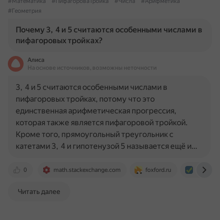
#Математика
#ПифагороваТройка
#Числа
#Арифметика
#Геометрия
Почему 3, 4 и 5 считаются особенными числами в
пифагоровых тройках?
Алиса
На основе источников, возможны неточности
3, 4 и 5 считаются особенными числами в
пифагоровых тройках, потому что это
единственная арифметическая прогрессия,
которая также является пифагоровой тройкой.
Кроме того, прямоугольный треугольник с
катетами 3, 4 и гипотенузой 5 называется ещё и…
0
math.stackexchange.com
foxford.ru
nsportal.
Читать далее