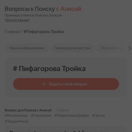
Вопросы к Поиску 
с Алисой
Примеры ответов Поиска с Алисой
Что это такое?
Главная
/
#Пифагорова Тройка
Наука и образование
Культура и искусство
Психология и отн
# Пифагорова Тройка
Задать свой вопрос
Вопрос для Поиска с Алисой
1 марта
#Математика
#Геометрия
#ПифагороваТройка
#Числа
#ТеорияЧисел