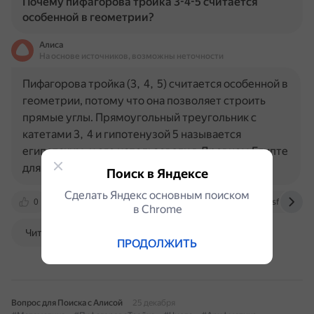
Почему пифагорова тройка 3-4-5 считается
особенной в геометрии?
Алиса
На основе источников, возможны неточности
Пифагорова тройка (3, 4, 5) считается особенной в
геометрии, потому что она позволяет строить
прямые углы. Прямоугольный треугольник с
катетами 3, 4 и гипотенузой 5 называется
египетским, и его использовали в Древнем Египте
для этих целей. Кроме…
Поиск в Яндексе
Сделать Яндекс основным поиском
0
multiurok.ru
nsportal.ru
www.geeksforgeeks.
в Сhrome
Читать далее
ПРОДОЛЖИТЬ
Вопрос для Поиска с Алисой
25 декабря