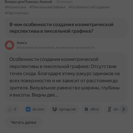
Вопрос для Поиска с Алисой
26 января
#Изометрия
#ПиксельнаяГрафика
#ОсобенностиСоздания
#Перспектива
В чем особенности создания изометрической
перспективы в пиксельной графике?
Алиса
На основе источников, возможны неточности
Особенности создания изометрической
перспективы в пиксельной графике: Отсутствие
точек схода. Благодаря этому ракурс одинаков на
всех поверхностях и не зависит от расстояния до
зрителя. Визуальное равенство ширины, глубины
и высоты. Видны две…
0
vk.com
cgmag.net
dtf.ru
shazoo.ru
Читать далее