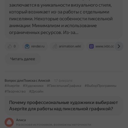
заключается в уникальности визуального стиля,
который возникает из-за работы с отдельными
пикселями. Некоторые особенности пиксельной
анимации: Минимализм и использование
ограниченных ресурсов. Из-за…
0
render.ru
animation.wiki
www.ixbt.com
Читать далее
Вопрос для Поиска с Алисой
17 февраля
#Aseprite
#Художники
#ПиксельнаяГрафика
#ВыборПрограммы
#Творчество
#Дизайн
Почему профессиональные художники выбирают
Aseprite для работы над пиксельной графикой?
Алиса
На основе источников, возможны неточности