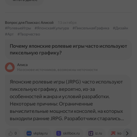
Вопрос для Поиска с Алисой
13 октября
#РолевыеИгры
#ЯпонскаяКультура
#ПиксельнаяГрафика
#Дизайн
#Арт
#Творчество
Почему японские ролевые игры часто используют
пиксельную графику?
Алиса
На основе источников, возможны неточности
Японские ролевые игры (JRPG) часто используют
пиксельную графику, вероятно, из-за
особенностей жанра и условий разработки.
Некоторые причины: Ограниченные
вычислительные мощности консолей, на которых
выходили ранние JRPG. Разработчики старались…
0
vkplay.ru
skillbox.ru
iz.ru
konnichiwa.