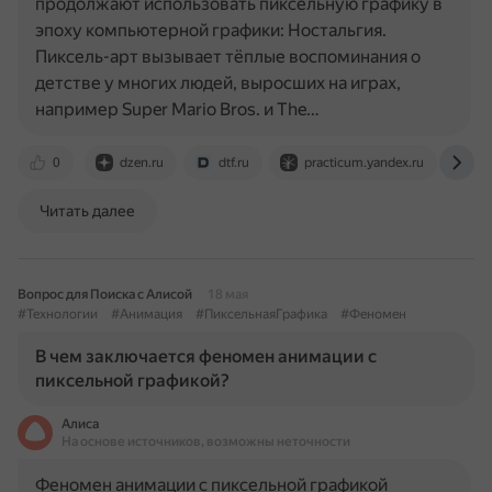
продолжают использовать пиксельную графику в
эпоху компьютерной графики: Ностальгия.
Пиксель-арт вызывает тёплые воспоминания о
детстве у многих людей, выросших на играх,
например Super Mario Bros. и The…
0
dzen.ru
dtf.ru
practicum.yandex.ru
re
Читать далее
Вопрос для Поиска с Алисой
18 мая
#Технологии
#Анимация
#ПиксельнаяГрафика
#Феномен
В чем заключается феномен анимации с
пиксельной графикой?
Алиса
На основе источников, возможны неточности
Феномен анимации с пиксельной графикой