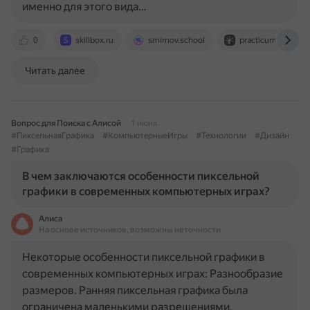
именно для этого вида…
0
skillbox.ru
smirnov.school
practicum.yandex.
Читать далее
Вопрос для Поиска с Алисой
1 июня
#ПиксельнаяГрафика
#КомпьютерныеИгры
#Технологии
#Дизайн
#Графика
В чем заключаются особенности пиксельной
графики в современных компьютерных играх?
Алиса
На основе источников, возможны неточности
Некоторые особенности пиксельной графики в
современных компьютерных играх: Разнообразие
размеров. Ранняя пиксельная графика была
ограничена маленькими разрешениями,