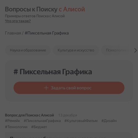
Вопросы к Поиску 
с Алисой
Примеры ответов Поиска с Алисой
Что это такое?
Главная
/
#Пиксельная Графика
Наука и образование
Культура и искусство
Психология и отн
# Пиксельная Графика
Задать свой вопрос
Вопрос для Поиска с Алисой
13 декабря
#Ремейк
#ПиксельнаяГрафика
#КультовыйФильм
#Дизайн
#Технологии
#Бюджет