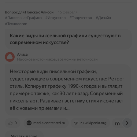
Вопрос для Поиска с Алисой
15 февраля
#ПиксельнаяГрафика
#Искусство
#Творчество
#Дизайн
#Технологии
Какие виды пиксельной графики существуют в
современном искусстве?
Алиса
На основе источников, возможны неточности
Некоторые виды пиксельной графики,
существующие в современном искусстве: Ретро-
стиль. Копирует графику 1990-х годов и выглядит
примерно так же, как 30 лет назад. Современный
пиксель-арт. Развивает эстетику стиля и сочетает
её с новыми приёмами и…
0
media.contented.ru
ru.wikipedia.org
competit
Читать далее