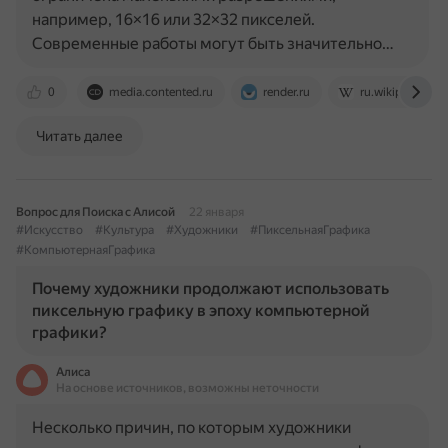
например, 16×16 или 32×32 пикселей.
Современные работы могут быть значительно…
0
media.contented.ru
render.ru
ru.wikipedia.org
Читать далее
Вопрос для Поиска с Алисой
22 января
#Искусство
#Культура
#Художники
#ПиксельнаяГрафика
#КомпьютернаяГрафика
Почему художники продолжают использовать
пиксельную графику в эпоху компьютерной
графики?
Алиса
На основе источников, возможны неточности
Несколько причин, по которым художники