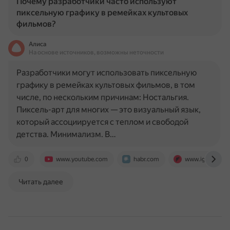
Почему разработчики часто используют
пиксельную графику в ремейках культовых
фильмов?
Алиса
На основе источников, возможны неточности
Разработчики могут использовать пиксельную
графику в ремейках культовых фильмов, в том
числе, по нескольким причинам: Ностальгия.
Пиксель-арт для многих — это визуальный язык,
который ассоциируется с теплом и свободой
детства. Минимализм. В…
0
www.youtube.com
habr.com
www.igromania.
Читать далее