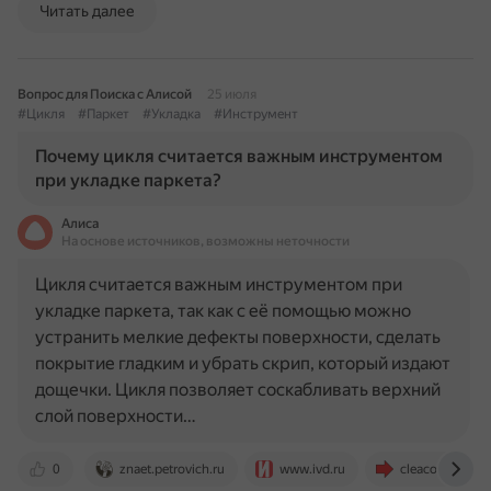
Читать далее
Вопрос для Поиска с Алисой
25 июля
#Цикля
#Паркет
#Укладка
#Инструмент
Почему цикля считается важным инструментом
при укладке паркета?
Алиса
На основе источников, возможны неточности
Цикля считается важным инструментом при
укладке паркета, так как с её помощью можно
устранить мелкие дефекты поверхности, сделать
покрытие гладким и убрать скрип, который издают
дощечки. Цикля позволяет соскабливать верхний
слой поверхности…
0
znaet.petrovich.ru
www.ivd.ru
cleacom.ru