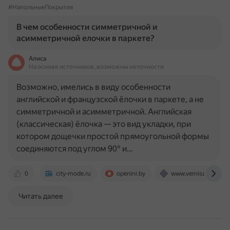
#НапольныеПокрытия
В чем особенности симметричной и
асимметричной елочки в паркете?
Алиса
На основе источников, возможны неточности
Возможно, имелись в виду особенности
английской и французской ёлочки в паркете, а не
симметричной и асимметричной. Английская
(классическая) ёлочка — это вид укладки, при
котором дощечки простой прямоугольной формы
соединяются под углом 90° и…
0
city-mode.ru
openini.by
www.vernisage-parqu
Читать далее