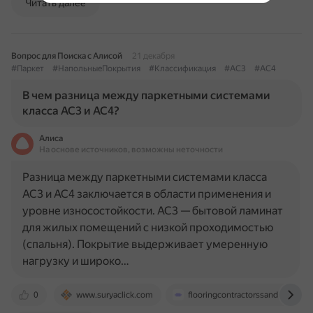
Читать далее
Вопрос для Поиска с Алисой
21 декабря
#Паркет
#НапольныеПокрытия
#Классификация
#AC3
#AC4
В чем разница между паркетными системами
класса AC3 и AC4?
Алиса
На основе источников, возможны неточности
Разница между паркетными системами класса
AC3 и AC4 заключается в области применения и
уровне износостойкости. AC3 — бытовой ламинат
для жилых помещений с низкой проходимостью
(спальня). Покрытие выдерживает умеренную
нагрузку и широко…
0
www.suryaclick.com
flooringcontractorssandiego.com