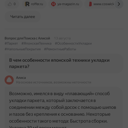
0
roffer.ru
ya-magazin.ru
www.coswick.ru
Читать далее
Вопрос для Поиска с Алисой
13 августа
#Паркет
#ЯпонскаяТехника
#ОсобенностиУкладки
#НапольныеПокрытия
#РемонтныеРаботы
В чем особенности японской техники укладки
паркета?
Алиса
На основе источников, возможны неточности
Возможно, имелся в виду «плавающий» способ
укладки паркета, который заключается в
соединении между собой досок с помощью шипов
и пазов без крепления к основанию. Некоторые
особенности такого метода: Быстрота сборки.
Укладка 30 м² доски может…