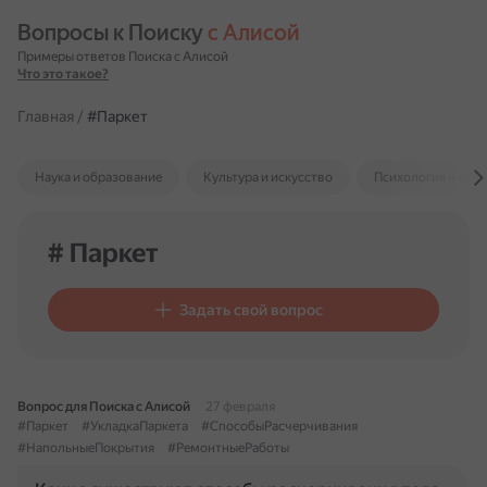
Вопросы к Поиску 
с Алисой
Примеры ответов Поиска с Алисой
Что это такое?
Главная
/
#Паркет
Наука и образование
Культура и искусство
Психология и отн
# Паркет
Задать свой вопрос
Вопрос для Поиска с Алисой
27 февраля
#Паркет
#УкладкаПаркета
#СпособыРасчерчивания
#НапольныеПокрытия
#РемонтныеРаботы