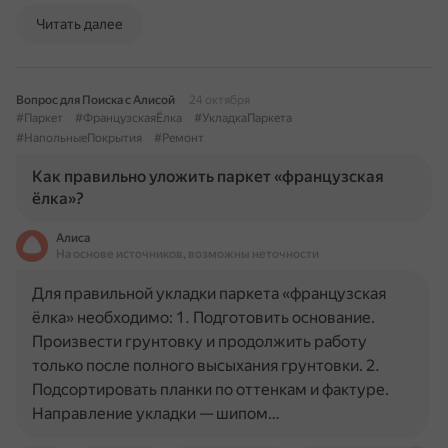
Читать далее
Вопрос для Поиска с Алисой
24 октября
#Паркет
#ФранцузскаяЁлка
#УкладкаПаркета
#НапольныеПокрытия
#Ремонт
Как правильно уложить паркет «французская
ёлка»?
Алиса
На основе источников, возможны неточности
Для правильной укладки паркета «французская
ёлка» необходимо: 1. Подготовить основание.
Произвести грунтовку и продолжить работу
только после полного высыхания грунтовки. 2.
Подсортировать планки по оттенкам и фактуре.
Направление укладки — шипом…