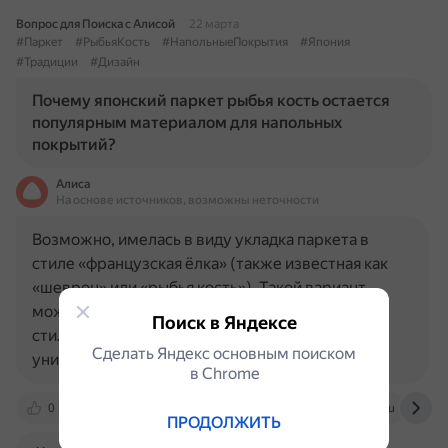
Вопрос для Поиска с Алисой
22 марта
#Паркет
#РыбьяКость
#НапольныеПокрытия
#Япония
#Традиции
#Дизайн
Почему японский паркет рыбья кость остается
популярным материалом для напольных
покрытий?
Алиса
На основе источников, возможны неточности
Возможно, имелась в виду укладка паркета в
стиле «французская ёлка» (также известная как
«шеврон» или «рыбья кость»). Такой вариант
может быть популярным из-за элегантного и
Поиск в Яндексе
стильного внешнего вида, который добавляет
Сделать Яндекс основным поиском
уникальность и изысканность в…
в Сhrome
0
vmasterskoy.kz
dzen.ru
parketme.ru
ПРОДОЛЖИТЬ