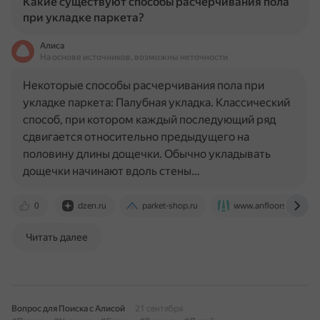
Какие существуют способы расчерчивания пола
при укладке паркета?
Алиса
На основе источников, возможны неточности
Некоторые способы расчерчивания пола при
укладке паркета: Палубная укладка. Классический
способ, при котором каждый последующий ряд
сдвигается относительно предыдущего на
половину длины дощечки. Обычно укладывать
дощечки начинают вдоль стены…
0
dzen.ru
parket-shop.ru
www.anfloors.ru
Читать далее
Вопрос для Поиска с Алисой
21 сентября