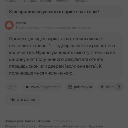
#Паркет
#Укладка
#Стены
#Ремонт
#Дизайн
Как правильно уложить паркет на стены?
Алиса
На основе источников, возможны неточности
Процесс укладки паркета на стены включает
несколько этапов: 1. Подбор паркета и расчёт его
количества. Нужно умножить высоту стены на её
ширину и от полученного результата отнять
площадь окон или дверей (если они есть). К
получившемуся числу нужно…
0
www.inmyroom.ru
polstrany.ru
lesinter.ru
Читать далее
Вопрос для Поиска с Алисой
12 февраля
#Паркет
#Елочка
#Симметрия
#Асимметрия
#Дизайн