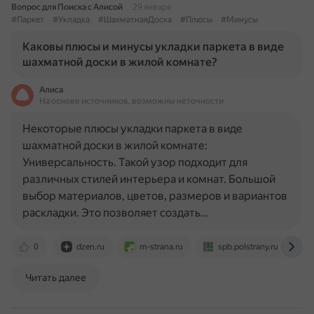
Вопрос для Поиска с Алисой
29 января
#Паркет
#Укладка
#ШахматнаяДоска
#Плюсы
#Минусы
Каковы плюсы и минусы укладки паркета в виде
шахматной доски в жилой комнате?
Алиса
На основе источников, возможны неточности
Некоторые плюсы укладки паркета в виде
шахматной доски в жилой комнате:
Универсальность. Такой узор подходит для
различных стилей интерьера и комнат. Большой
выбор материалов, цветов, размеров и вариантов
раскладки. Это позволяет создать…
0
dzen.ru
m-strana.ru
spb.polstrany.ru
Читать далее