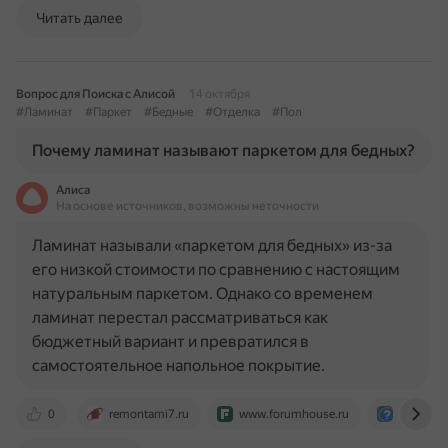
Читать далее
Вопрос для Поиска с Алисой
14 октября
#Ламинат
#Паркет
#Бедные
#Отделка
#Пол
Почему ламинат называют паркетом для бедных?
Алиса
На основе источников, возможны неточности
Ламинат называли «паркетом для бедных» из-за
его низкой стоимости по сравнению с настоящим
натуральным паркетом. Однако со временем
ламинат перестал рассматриваться как
бюджетный вариант и превратился в
самостоятельное напольное покрытие.
0
remontami7.ru
www.forumhouse.ru
otvet.mai