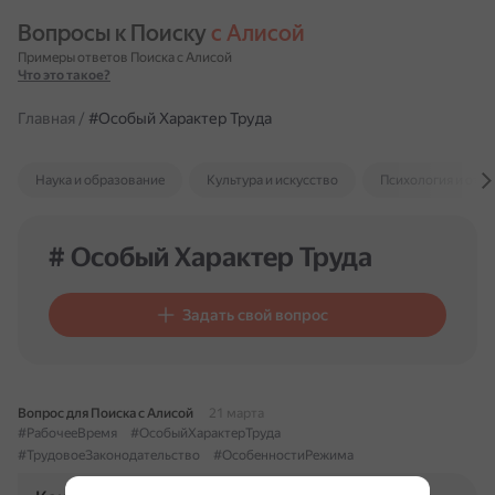
Вопросы к Поиску 
с Алисой
Примеры ответов Поиска с Алисой
Что это такое?
Главная
/
#Особый Характер Труда
Наука и образование
Культура и искусство
Психология и отн
# Особый Характер Труда
Задать свой вопрос
Вопрос для Поиска с Алисой
21 марта
#РабочееВремя
#ОсобыйХарактерТруда
#ТрудовоеЗаконодательство
#ОсобенностиРежима