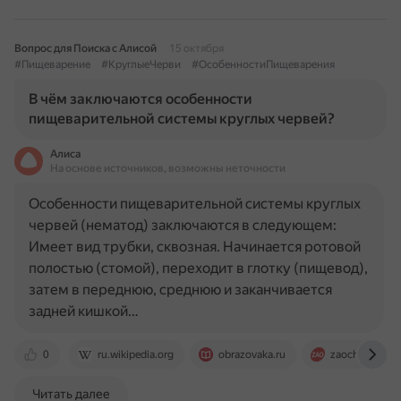
Вопрос для Поиска с Алисой
15 октября
#Пищеварение
#КруглыеЧерви
#ОсобенностиПищеварения
В чём заключаются особенности
пищеварительной системы круглых червей?
Алиса
На основе источников, возможны неточности
Особенности пищеварительной системы круглых
червей (нематод) заключаются в следующем:
Имеет вид трубки, сквозная. Начинается ротовой
полостью (стомой), переходит в глотку (пищевод),
затем в переднюю, среднюю и заканчивается
задней кишкой…
0
ru.wikipedia.org
obrazovaka.ru
zaochnik-com
Читать далее