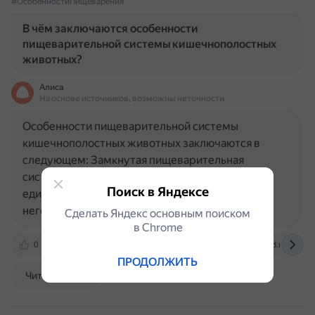
#ОсобенностиПищеварения
В чём заключаются особенности
пищеварительной системы кишечнополостных
животных?
Алиса
На основе источников, возможны неточности
Особенности пищеварительной системы
кишечнополостных животных заключаются в
следующем: Замкнутая пищеварительная
система. Представлена кишечной полостью с
Поиск в Яндексе
единственным отверстием — ротовым. Через
него поступает пища, а затем удаляются…
Сделать Яндекс основным поиском
в Сhrome
0
ru.wikipedia.org
ru.ruwiki.ru
foxford.ru
ПРОДОЛЖИТЬ
Читать далее