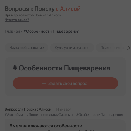
Вопросы к Поиску 
с Алисой
Примеры ответов Поиска с Алисой
Что это такое?
Главная
/
#Особенности Пищеварения
Наука и образование
Культура и искусство
Психология и отн
# Особенности Пищеварения
Задать свой вопрос
Вопрос для Поиска с Алисой
14 января
#Амфибии
#ПищеварительнаяСистема
#ОсобенностиПищеварения
В чем заключаются особенности