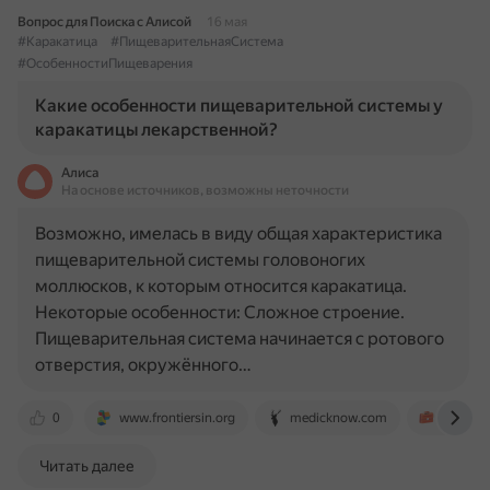
Вопрос для Поиска с Алисой
16 мая
#Каракатица
#ПищеварительнаяСистема
#ОсобенностиПищеварения
Какие особенности пищеварительной системы у
каракатицы лекарственной?
Алиса
На основе источников, возможны неточности
Возможно, имелась в виду общая характеристика
пищеварительной системы головоногих
моллюсков, к которым относится каракатица.
Некоторые особенности: Сложное строение.
Пищеварительная система начинается с ротового
отверстия, окружённого…
0
www.frontiersin.org
medicknow.com
kopilkau
Читать далее