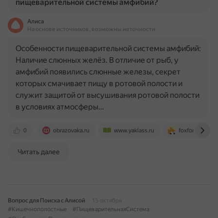
пищеварительной системы амфибий?
Алиса
На основе источников, возможны неточности
Особенности пищеварительной системы амфибий:
Наличие слюнных желёз. В отличие от рыб, у
амфибий появились слюнные железы, секрет
которых смачивает пищу в ротовой полости и
служит защитой от высушивания ротовой полости
в условиях атмосферы…
0
obrazovaka.ru
www.yaklass.ru
foxford.ru
Читать далее
Вопрос для Поиска с Алисой
15 октября
#Кишечнополостные
#ПищеварительнаяСистема