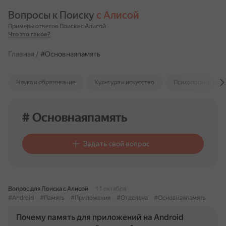
Вопросы к Поиску 
с Алисой
Примеры ответов Поиска с Алисой
Что это такое?
Главная
/
#Основнаяпамять
Наука и образование
Культура и искусство
Психология и отн
# Основнаяпамять
Задать свой вопрос
Вопрос для Поиска с Алисой
11 октября
#Android
#Память
#Приложения
#Отделена
#Основнаяпамять
Почему память для приложений на Android