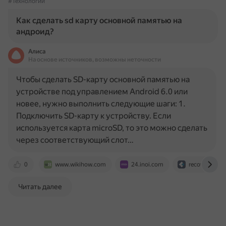
#Технологии
Как сделать sd карту основной памятью на
андроид?
Алиса
На основе источников, возможны неточности
Чтобы сделать SD-карту основной памятью на
устройстве под управлением Android 6.0 или
новее, нужно выполнить следующие шаги: 1.
Подключить SD-карту к устройству. Если
используется карта microSD, то это можно сделать
через соответствующий слот…
0
www.wikihow.com
24.inoi.com
recoverit.won
Читать далее