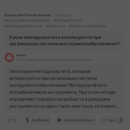
Вопрос для Поиска с Алисой
4 февраля
#Инструментообеспечение
#МетодыРасчета
#ОрганизацияСистемы
#Логистика
#УправлениеЗапасами
Какие методы расчета используются при
организации системы инструментообеспечения?
Алиса
На основе источников, возможны неточности
Некоторые методы расчёта, которые
используются при организации системы
инструментообеспечения: Метод расчёта по
потребной массе инструмента. При этом методе
определяют годовую потребность в режущем
инструменте на один станок или тонну заготовок…
0
studfile.net
org-proizvodstva.ru
lib.usue.ru