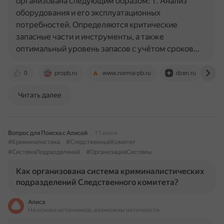
организована следующим образом: 1. Анализ
оборудования и его эксплуатационных
потребностей. Определяются критические
запасные части и инструменты, а также
оптимальный уровень запасов с учётом сроков…
0
propb.ru
www.norma-pb.ru
dzen.ru
Читать далее
Вопрос для Поиска с Алисой
11 июня
#Криминалистика
#СледственныйКомитет
#СистемаПодразделений
#ОрганизацияСистемы
Как организована система криминалистических
подразделений Следственного комитета?
Алиса
На основе источников, возможны неточности