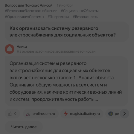
Вопрос для Поиска с Алисой
19 ноября
#РезервноеЭлектроснабжение
#СоциальныеОбъекты
#ОрганизацияСистемы
#Энергетика
#Безопасность
Как организовать систему резервного
электроснабжения для социальных объектов?
Алиса
На основе источников, возможны неточности
Организация системы резервного
электроснабжения для социальных объектов
включает несколько этапов: 1. Анализ объекта.
Оценивают общую мощность всех систем и
оборудования, наличие критически важных линий
и систем, продолжительность работы…
0
prolinecom.ru
magistralbattery.ru
pes-generat
Читать далее