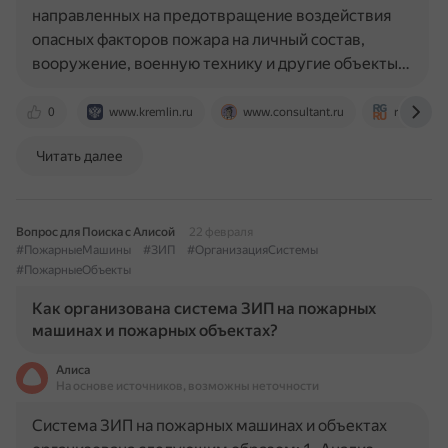
направленных на предотвращение воздействия
опасных факторов пожара на личный состав,
вооружение, военную технику и другие объекты…
0
www.kremlin.ru
www.consultant.ru
rg.ru
Читать далее
Вопрос для Поиска с Алисой
22 февраля
#ПожарныеМашины
#ЗИП
#ОрганизацияСистемы
#ПожарныеОбъекты
Как организована система ЗИП на пожарных
машинах и пожарных объектах?
Алиса
На основе источников, возможны неточности
Система ЗИП на пожарных машинах и объектах