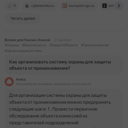
0
cyberleninka.ru
soziopolit.sgu.ru
lenta.ru
Читать далее
Вопрос для Поиска с Алисой
27 декабря
#Охрана
#Безопасность
#ЗащитаОбъекта
#Проникновение
#ОрганизацияСистемы
Как организовать систему охраны для защиты
объекта от проникновения?
Алиса
На основе источников, возможны неточности
Для организации системы охраны для защиты
объекта от проникновения можно предпринять
следующие шаги: 1. Провести первичное
обследование объекта комиссией из
представителей подразделений