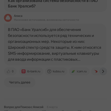
Как организована система безопасности в ПАО
Банк Уралсиб?
Алиса
На основе источников, возможны неточности
В ПАО «Банк Уралсиб» для обеспечения
безопасности используется ряд технических и
организационных мер. Некоторые из них:
Широкий спектр средств защиты. К ним относятся
SMS-информирование, виртуальные клавиатуры
для ввода информации с пластиковых…
0
ib-bank.ru
kubsu.ru
icam.ru
safe-tech
Читать далее
Вопрос для Поиска с Алисой
6 марта