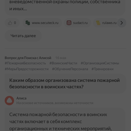
вневедомственной охраны полиции, собственника
и иных…
0
www.secuteck.ru
sudact.ru
rulaws.ru
Читать далее
Вопрос для Поиска с Алисой
16 мая
#ПожарнаяБезопасность
#ВоинскиеЧасти
#ОрганизацияСистемы
#МерыПредосторожности
#ОбучениеПерсонала
#Тренировки
Каким образом организована система пожарной
безопасности в воинских частях?
Алиса
На основе источников, возможны неточности
Система пожарной безопасности в воинских
частях включает в себя комплекс
организационных и технических мероприятий,