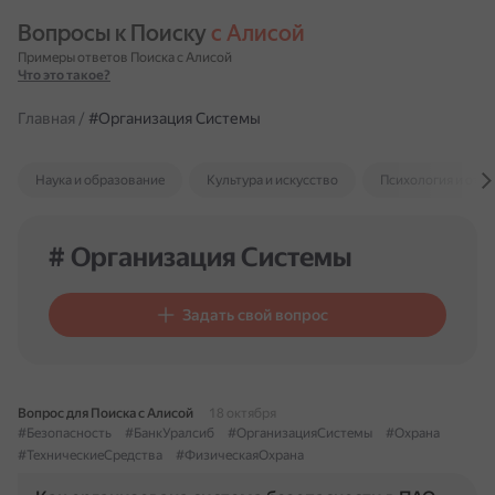
Вопросы к Поиску 
с Алисой
Примеры ответов Поиска с Алисой
Что это такое?
Главная
/
#Организация Системы
Наука и образование
Культура и искусство
Психология и отн
# Организация Системы
Задать свой вопрос
Вопрос для Поиска с Алисой
18 октября
#Безопасность
#БанкУралсиб
#ОрганизацияСистемы
#Охрана
#ТехническиеСредства
#ФизическаяОхрана