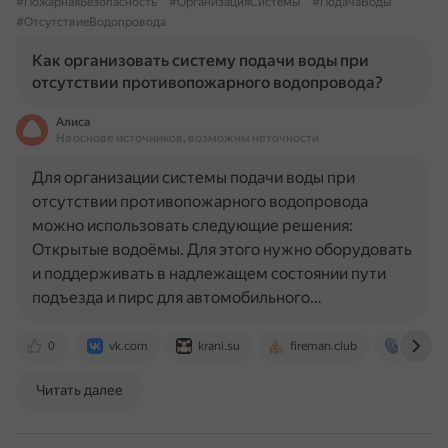
#ПожарнаяБезопасность
#ОрганизацияСистемы
#ПодачаВоды
#ОтсутствиеВодопровода
Как организовать систему подачи воды при
отсутствии противопожарного водопровода?
Алиса
На основе источников, возможны неточности
Для организации системы подачи воды при
отсутствии противопожарного водопровода
можно использовать следующие решения:
Открытые водоёмы. Для этого нужно оборудовать
и поддерживать в надлежащем состоянии пути
подъезда и пирс для автомобильного…
0
vk.com
krani.su
fireman.club
os-info
Читать далее