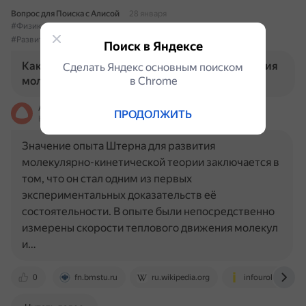
Вопрос для Поиска с Алисой
28 января
#Физика
#МолекулярноКинетическаяТеория
#ОпытШтерна
#РазвитиеФизики
Поиск в Яндексе
Какое значение имел опыт Штерна для развития
Сделать Яндекс основным поиском
молекулярно-кинетической теории?
в Сhrome
Алиса
ПРОДОЛЖИТЬ
На основе источников, возможны неточности
Значение опыта Штерна для развития
молекулярно-кинетической теории заключается в
том, что он стал одним из первых
экспериментальных доказательств её
состоятельности. В опыте были непосредственно
измерены скорости теплового движения молекул
и…
0
fn.bmstu.ru
ru.wikipedia.org
infourok.ru