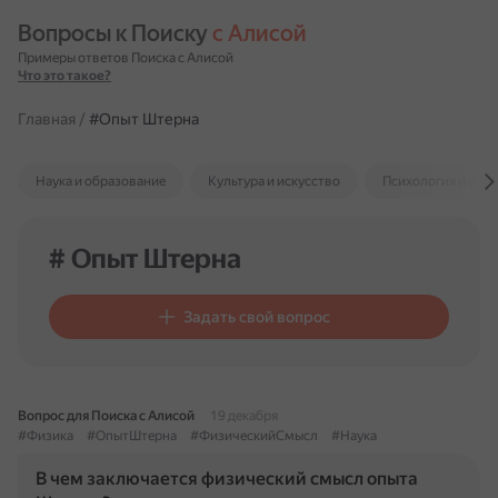
Вопросы к Поиску 
с Алисой
Примеры ответов Поиска с Алисой
Что это такое?
Главная
/
#Опыт Штерна
Наука и образование
Культура и искусство
Психология и отн
# Опыт Штерна
Задать свой вопрос
Вопрос для Поиска с Алисой
19 декабря
#Физика
#ОпытШтерна
#ФизическийСмысл
#Наука
В чем заключается физический смысл опыта