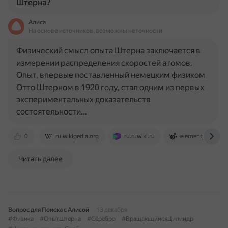
Штерна?
Алиса
На основе источников, возможны неточности
Физический смысл опыта Штерна заключается в
измерении распределения скоростей атомов.
Опыт, впервые поставленный немецким физиком
Отто Штерном в 1920 году, стал одним из первых
экспериментальных доказательств
состоятельности…
0
ru.wikipedia.org
ru.ruwiki.ru
elementy.ru
Читать далее
Вопрос для Поиска с Алисой
13 декабря
#Физика
#ОпытШтерна
#Серебро
#ВращающийсяЦилиндр