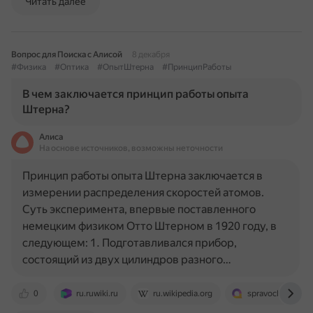
Читать далее
Вопрос для Поиска с Алисой
8 декабря
#Физика
#Оптика
#ОпытШтерна
#ПринципРаботы
В чем заключается принцип работы опыта
Штерна?
Алиса
На основе источников, возможны неточности
Принцип работы опыта Штерна заключается в
измерении распределения скоростей атомов.
Суть эксперимента, впервые поставленного
немецким физиком Отто Штерном в 1920 году, в
следующем: 1. Подготавливался прибор,
состоящий из двух цилиндров разного…
0
ru.ruwiki.ru
ru.wikipedia.org
spravochnick.ru