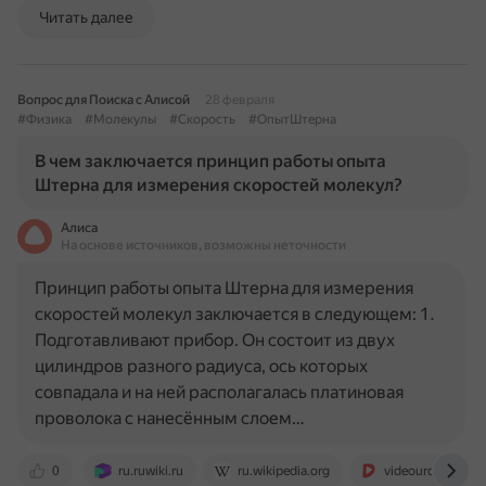
Читать далее
Вопрос для Поиска с Алисой
28 февраля
#Физика
#Молекулы
#Скорость
#ОпытШтерна
В чем заключается принцип работы опыта
Штерна для измерения скоростей молекул?
Алиса
На основе источников, возможны неточности
Принцип работы опыта Штерна для измерения
скоростей молекул заключается в следующем: 1.
Подготавливают прибор. Он состоит из двух
цилиндров разного радиуса, ось которых
совпадала и на ней располагалась платиновая
проволока с нанесённым слоем…
0
ru.ruwiki.ru
ru.wikipedia.org
videouroki.net