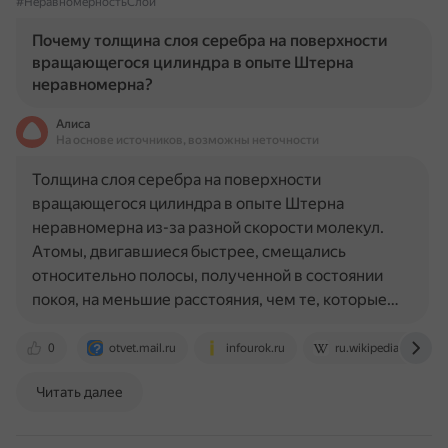
#НеравномерностьСлой
Почему толщина слоя серебра на поверхности
вращающегося цилиндра в опыте Штерна
неравномерна?
Алиса
На основе источников, возможны неточности
Толщина слоя серебра на поверхности
вращающегося цилиндра в опыте Штерна
неравномерна из-за разной скорости молекул.
Атомы, двигавшиеся быстрее, смещались
относительно полосы, полученной в состоянии
покоя, на меньшие расстояния, чем те, которые…
0
otvet.mail.ru
infourok.ru
ru.wikipedia.org
Читать далее