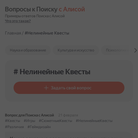
Вопросы к Поиску 
с Алисой
Примеры ответов Поиска с Алисой
Что это такое?
Главная
/
#Нелинейные Квесты
Наука и образование
Культура и искусство
Психология и отн
# Нелинейные Квесты
Задать свой вопрос
Вопрос для Поиска с Алисой
21 февраля
#Квесты
#Игры
#СюжетныеКвесты
#НелинейныеКвесты
#Различия
#Геймдизайн