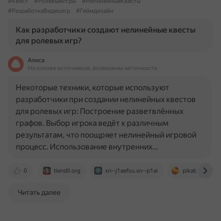
#Квест
#РолевыеИгры
#НелинейныеКвесты
#РазработкаВидеоигр
#Геймдизайн
Как разработчики создают нелинейные квесты
для ролевых игр?
Алиса
На основе источников, возможны неточности
Некоторые техники, которые используют
разработчики при создании нелинейных квестов
для ролевых игр: Построение разветвлённых
графов. Выбор игрока ведёт к различным
результатам, что поощряет нелинейный игровой
процесс. Использование внутренних…
0
tiendil.org
xn--j1aefsu.xn--p1ai
pikabu.ru
Читать далее