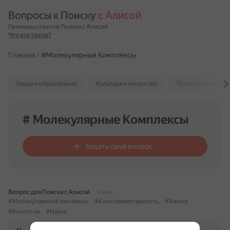
Вопросы к Поиску 
с Алисой
Примеры ответов Поиска с Алисой
Что это такое?
Главная
/
#Молекулярные Комплексы
Наука и образование
Культура и искусство
Психология и отн
# Молекулярные Комплексы
Задать свой вопрос
Вопрос для Поиска с Алисой
6 мая
#МолекулярныеКомплексы
#Комплементарность
#Химия
#Биология
#Наука