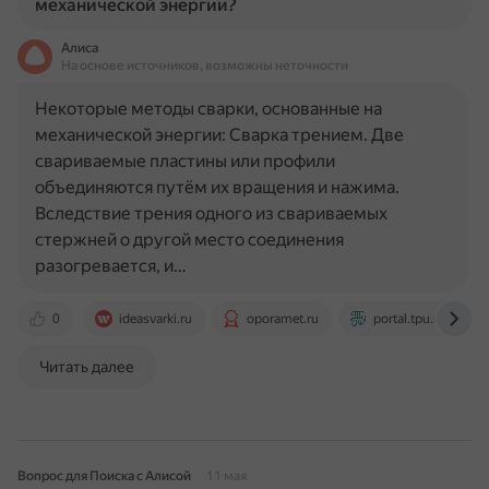
механической энергии?
Алиса
На основе источников, возможны неточности
Некоторые методы сварки, основанные на
механической энергии: Сварка трением. Две
свариваемые пластины или профили
объединяются путём их вращения и нажима.
Вследствие трения одного из свариваемых
стержней о другой место соединения
разогревается, и…
0
ideasvarki.ru
oporamet.ru
portal.tpu.ru
Читать далее
Вопрос для Поиска с Алисой
11 мая