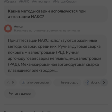
#Сварка
#НАКС
#Аттестация
#МетодыСварки
Какие методы сварки используются при
аттестации НАКС?
Алиса
На основе источников, возможны неточности
При аттестации НАКС используются различные
методы сварки, среди них: Ручная дуговая сварка
покрытыми электродами (РД). Ручная
аргонодуговая сварка неплавящимся электродом
(РАД). Механизированная аргонодуговая сварка
плавящимся электродом…
0
alkorpersonal.ru
hse-group.ru
docs.cntd.ru
Читать далее