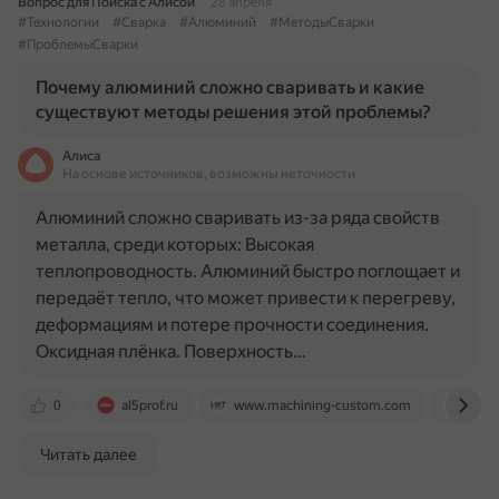
Вопрос для Поиска с Алисой
28 апреля
#Технологии
#Сварка
#Алюминий
#МетодыСварки
#ПроблемыСварки
Почему алюминий сложно сваривать и какие
существуют методы решения этой проблемы?
Алиса
На основе источников, возможны неточности
Алюминий сложно сваривать из-за ряда свойств
металла, среди которых: Высокая
теплопроводность. Алюминий быстро поглощает и
передаёт тепло, что может привести к перегреву,
деформациям и потере прочности соединения.
Оксидная плёнка. Поверхность…
0
al5prof.ru
www.machining-custom.com
rosst
Читать далее