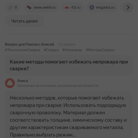
0
www.weldi.ru
43i.ru
engplast.ru
vt-me
Читать далее
Вопрос для Поиска с Алисой
23 апреля
#ТехнологииСварки
#Сварка
#Непровар
#МетодыСварки
Какие методы помогают избежать непровара при
сварке?
Алиса
На основе источников, возможны неточности
Несколько методов, которые помогают избежать
непровара при сварке: Использовать подходящую
сварочную проволоку. Материал должен
соответствовать толщине, химическому составу и
другим характеристикам свариваемого металла.
Правильно выбрать режим…