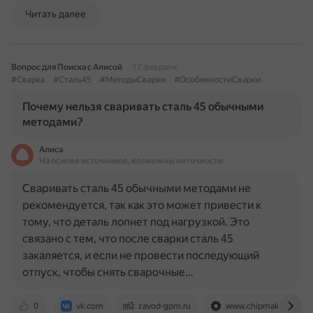
Читать далее
Вопрос для Поиска с Алисой
17 февраля
#Сварка
#Сталь45
#МетодыСварки
#ОсобенностиСварки
Почему нельзя сваривать сталь 45 обычными
методами?
Алиса
На основе источников, возможны неточности
Сваривать сталь 45 обычными методами не
рекомендуется, так как это может привести к
тому, что деталь лопнет под нагрузкой. Это
связано с тем, что после сварки сталь 45
закаляется, и если не провести последующий
отпуск, чтобы снять сварочные…
0
vk.com
zavod-gpm.ru
www.chipmaker.ru