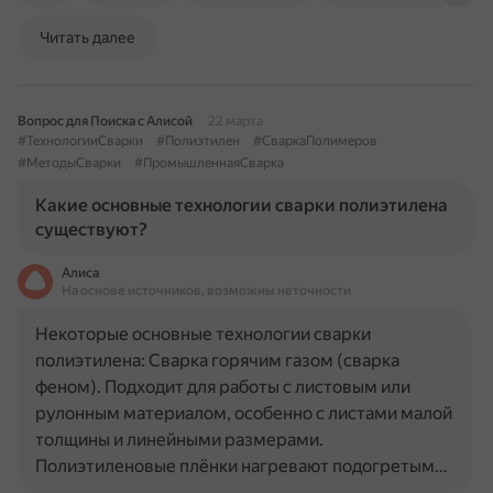
Читать далее
Вопрос для Поиска с Алисой
22 марта
#ТехнологииСварки
#Полиэтилен
#СваркаПолимеров
#МетодыСварки
#ПромышленнаяСварка
Какие основные технологии сварки полиэтилена
существуют?
Алиса
На основе источников, возможны неточности
Некоторые основные технологии сварки
полиэтилена: Сварка горячим газом (сварка
феном). Подходит для работы с листовым или
рулонным материалом, особенно с листами малой
толщины и линейными размерами.
Полиэтиленовые плёнки нагревают подогретым…