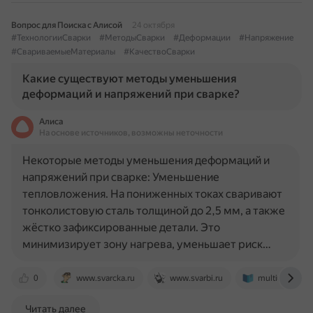
Вопрос для Поиска с Алисой
24 октября
#ТехнологииСварки
#МетодыСварки
#Деформации
#Напряжение
#СвариваемыеМатериалы
#КачествоСварки
Какие существуют методы уменьшения
деформаций и напряжений при сварке?
Алиса
На основе источников, возможны неточности
Некоторые методы уменьшения деформаций и
напряжений при сварке: Уменьшение
тепловложения. На пониженных токах сваривают
тонколистовую сталь толщиной до 2,5 мм, а также
жёстко зафиксированные детали. Это
минимизирует зону нагрева, уменьшает риск…
0
www.svarcka.ru
www.svarbi.ru
multiurok.ru
Читать далее