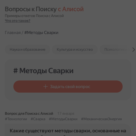
Вопросы к Поиску 
с Алисой
Примеры ответов Поиска с Алисой
Что это такое?
Главная
/
#Методы Сварки
Наука и образование
Культура и искусство
Психология и отн
# Методы Сварки
Задать свой вопрос
Вопрос для Поиска с Алисой
17 января
#Технологии
#Сварка
#МетодыСварки
#МеханическаяЭнергия
Какие существуют методы сварки, основанные на