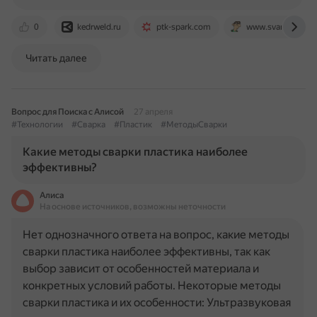
0
kedrweld.ru
ptk-spark.com
www.svarcka.ru
Читать далее
Вопрос для Поиска с Алисой
27 апреля
#Технологии
#Сварка
#Пластик
#МетодыСварки
Какие методы сварки пластика наиболее
эффективны?
Алиса
На основе источников, возможны неточности
Нет однозначного ответа на вопрос, какие методы
сварки пластика наиболее эффективны, так как
выбор зависит от особенностей материала и
конкретных условий работы. Некоторые методы
сварки пластика и их особенности: Ультразвуковая