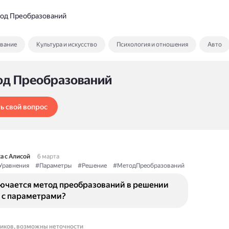
од Преобразований
ование
Культура и искусство
Психология и отношения
Авто
од Преобразований
ь свой вопрос
а с Алисой
6 марта
Уравнения
#Параметры
#Решение
#МетодПреобразований
лючается метод преобразований в решении
 с параметрами?
ников, возможны неточности