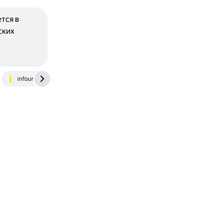
тся в
ских
infourok.ru