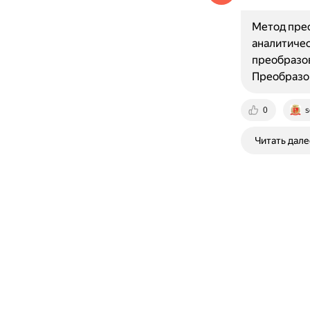
Метод прео
аналитичес
преобразов
Преобразо
0
s
Читать дале