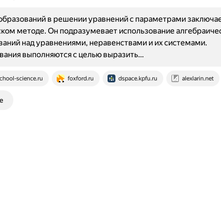
бразований в решении уравнений с параметрами заключае
ком методе. Он подразумевает использование алгебраиче
аний над уравнениями, неравенствами и их системами.
вания выполняются с целью выразить…
chool-science.ru
foxford.ru
dspace.kpfu.ru
alexlarin.net
е