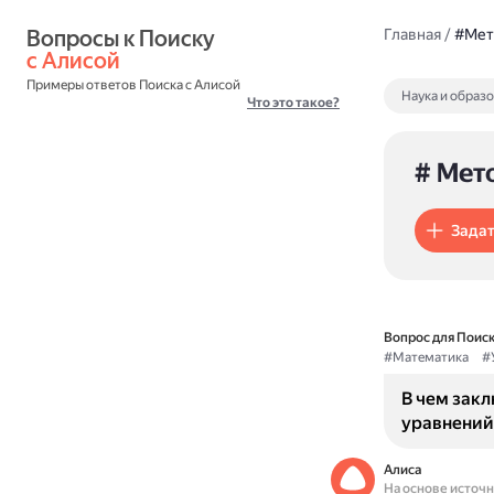
Вопросы к Поиску 
Главная
/
#Мет
с Алисой
Примеры ответов Поиска с Алисой
Наука и образ
Что это такое?
# Мет
Задат
Вопрос для Поиск
#Математика
#
В чем зак
уравнений
Алиса
На основе источ