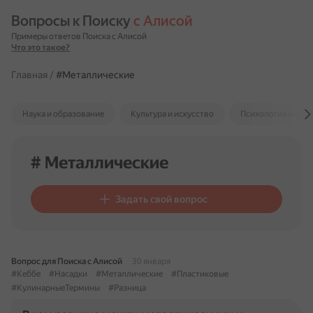
Вопросы к Поиску 
с Алисой
Примеры ответов Поиска с Алисой
Что это такое?
Главная
/
#Металлические
Наука и образование
Культура и искусство
Психология и отн
# Металлические
Задать свой вопрос
Вопрос для Поиска с Алисой
30 января
#Кеббе
#Насадки
#Металлические
#Пластиковые
#КулинарныеТермины
#Разница