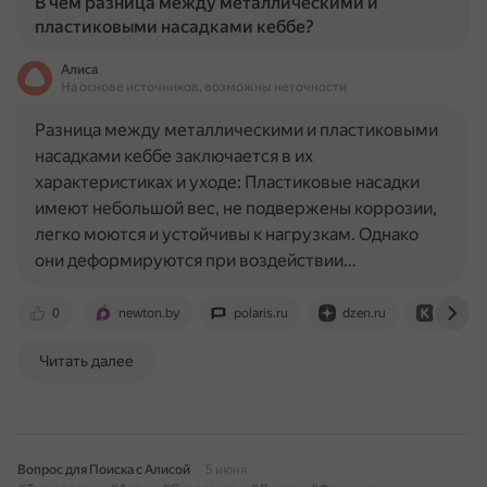
В чем разница между металлическими и
пластиковыми насадками кеббе?
Алиса
На основе источников, возможны неточности
Разница между металлическими и пластиковыми
насадками кеббе заключается в их
характеристиках и уходе: Пластиковые насадки
имеют небольшой вес, не подвержены коррозии,
легко моются и устойчивы к нагрузкам. Однако
они деформируются при воздействии…
0
newton.by
polaris.ru
dzen.ru
club.dn
Читать далее
Вопрос для Поиска с Алисой
5 июня