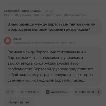
Вопрос для Поиска с Алисой
26 мая
#Авто
#Грузовики
#Тенты
#Бортовые
#Металлические
В чем разница между бортовыми тентованными
и бортовыми металлическими грузовиками?
Алиса
На основе источников, возможны неточности
Разница между бортовыми тентованными и
бортовыми металлическими грузовиками
заключается в конструкции кузова и его
особенностях. Бортовой грузовик представляет
собой платформу, ограниченную со всех сторон
съёмными или откидными бортами. Такие…
0
novelco.ru
www.opex.ru
centr-teh.ru
Читать далее