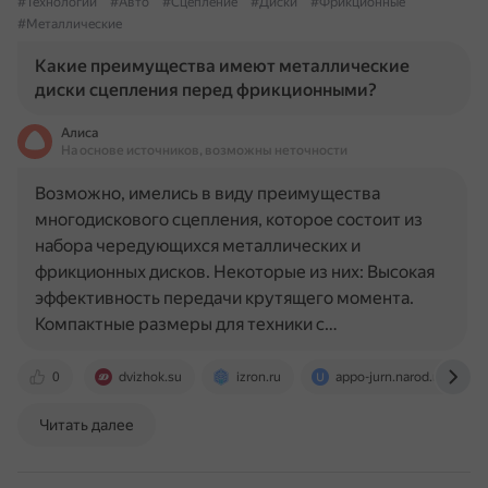
#Технологии
#Авто
#Сцепление
#Диски
#Фрикционные
#Металлические
Какие преимущества имеют металлические
диски сцепления перед фрикционными?
Алиса
На основе источников, возможны неточности
Возможно, имелись в виду преимущества
многодискового сцепления, которое состоит из
набора чередующихся металлических и
фрикционных дисков. Некоторые из них: Высокая
эффективность передачи крутящего момента.
Компактные размеры для техники с…
0
dvizhok.su
izron.ru
appo-jurn.narod.ru
Читать далее