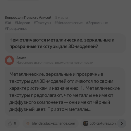
Вопрос для Поиска с Алисой
5 марта
#3d
#Модели
#Текстуры
#Металлические
#Зеркальные
#Прозрачные
Чем отличаются металлические, зеркальные и
прозрачные текстуры для 3D-моделей?
Алиса
На основе источников, возможны неточности
Металлические, зеркальные и прозрачные
текстуры для 3D-моделей отличаются по своим
характеристикам и назначению: 1. Металлические
текстуры предполагают, что металлы не имеют
диффузного компонента — они имеют чёрный
диффузный цвет. При этом металлы…
0
blender.stackexchange.com
cc0-textures.com