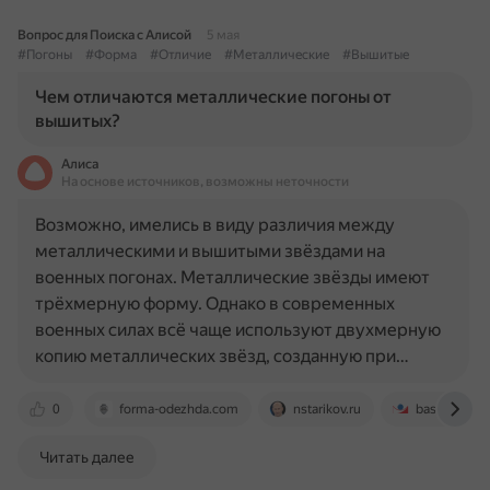
Вопрос для Поиска с Алисой
5 мая
#Погоны
#Форма
#Отличие
#Металлические
#Вышитые
Чем отличаются металлические погоны от
вышитых?
Алиса
На основе источников, возможны неточности
Возможно, имелись в виду различия между
металлическими и вышитыми звёздами на
военных погонах. Металлические звёзды имеют
трёхмерную форму. Однако в современных
военных силах всё чаще используют двухмерную
копию металлических звёзд, созданную при…
0
forma-odezhda.com
nstarikov.ru
base.garant.
Читать далее