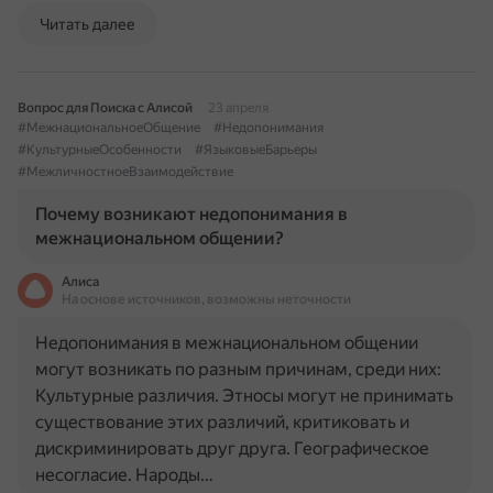
Читать далее
Вопрос для Поиска с Алисой
23 апреля
#МежнациональноеОбщение
#Недопонимания
#КультурныеОсобенности
#ЯзыковыеБарьеры
#МежличностноеВзаимодействие
Почему возникают недопонимания в
межнациональном общении?
Алиса
На основе источников, возможны неточности
Недопонимания в межнациональном общении
могут возникать по разным причинам, среди них:
Культурные различия. Этносы могут не принимать
существование этих различий, критиковать и
дискриминировать друг друга. Географическое
несогласие. Народы…