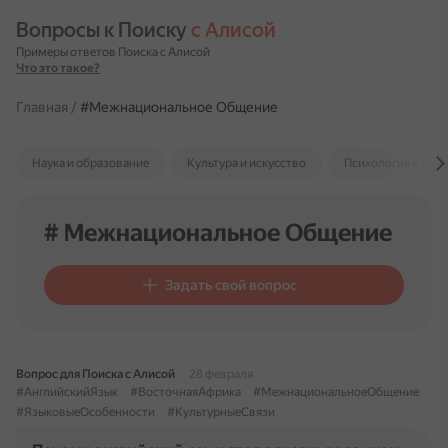
Вопросы к Поиску 
с Алисой
Примеры ответов Поиска с Алисой
Что это такое?
Главная
/
#Межнациональное Общение
Наука и образование
Культура и искусство
Психология и отн
# Межнациональное Общение
Задать свой вопрос
Вопрос для Поиска с Алисой
28 февраля
#АнглийскийЯзык
#ВосточнаяАфрика
#МежнациональноеОбщение
#ЯзыковыеОсобенности
#КультурныеСвязи