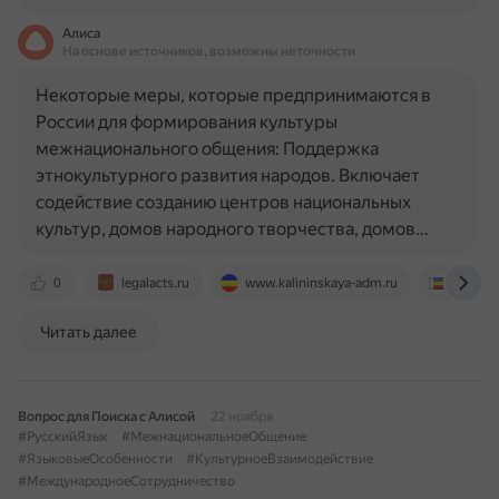
Алиса
На основе источников, возможны неточности
Некоторые меры, которые предпринимаются в
России для формирования культуры
межнационального общения: Поддержка
этнокультурного развития народов. Включает
содействие созданию центров национальных
культур, домов народного творчества, домов…
0
legalacts.ru
www.kalininskaya-adm.ru
kugi.do
Читать далее
Вопрос для Поиска с Алисой
22 ноября
#РусскийЯзык
#МежнациональноеОбщение
#ЯзыковыеОсобенности
#КультурноеВзаимодействие
#МеждународноеСотрудничество