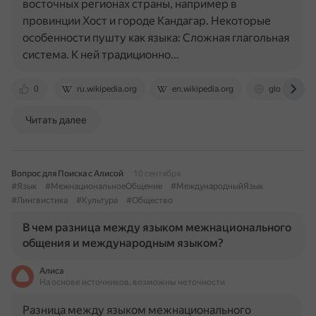
восточных регионах страны, например в
провинции Хост и городе Кандагар. Некоторые
особенности пушту как языка: Сложная глагольная
система. К ней традиционно…
0
ru.wikipedia.org
en.wikipedia.org
globhistory.
Читать далее
Вопрос для Поиска с Алисой
10 сентября
#Язык
#МежнациональноеОбщение
#МеждународныйЯзык
#Лингвистика
#Культура
#Общество
В чем разница между языком межнационального
общения и международным языком?
Алиса
На основе источников, возможны неточности
Разница между языком межнационального