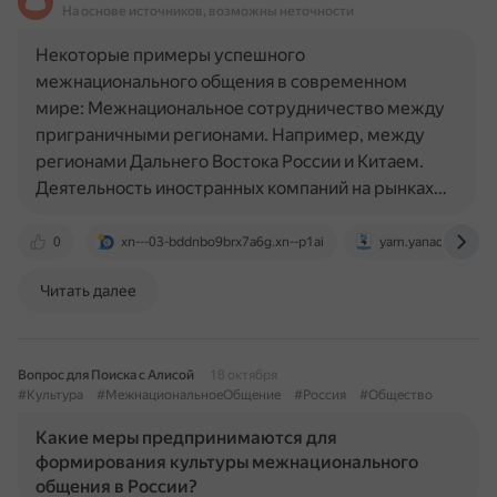
На основе источников, возможны неточности
Некоторые примеры успешного
межнационального общения в современном
мире: Межнациональное сотрудничество между
приграничными регионами. Например, между
регионами Дальнего Востока России и Китаем.
Деятельность иностранных компаний на рынках…
0
xn---03-bddnbo9brx7a6g.xn--p1ai
yam.yanao.ru
Читать далее
Вопрос для Поиска с Алисой
18 октября
#Культура
#МежнациональноеОбщение
#Россия
#Общество
Какие меры предпринимаются для
формирования культуры межнационального
общения в России?