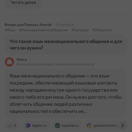
Читать далее
Вопрос для Поиска с Алисой
24 октября
#Язык
#МежнациональноеОбщение
#Культура
#Общество
Что такое язык межнационального общения и для
чего он нужен?
Алиса
На основе источников, возможны неточности
Язык межнационального общения — это язык-
посредник, обеспечивающий языковые контакты
между народами внутри одного государства или
какого-либо его региона. Он нужен для того, чтобы
облегчить общение людей различных
национальностей и обеспечить их…
0
bigenc.ru
nsportal.ru
spravochnick.ru