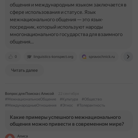
общения и международным языком заключается в
сфере использования и статусе. Язык
межнационального общения — это язык-
посредник, который используют народы
многонационального государства для взаимного
общения…
0
linguistics-konspect.org
spravochnick.ru
info
Читать далее
Вопрос для Поиска с Алисой
22 сентября
#МежнациональноеОбщение
#Культура
#Общество
#МеждународныеОтношения
#Этнос
#Толерантность
Какие примеры успешного межнационального
общения можно привести в современном мире?
Алиса