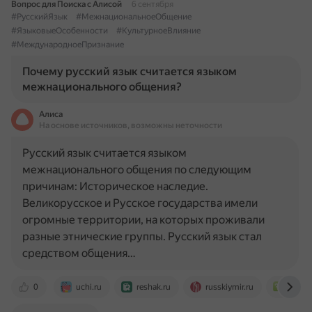
Вопрос для Поиска с Алисой
6 сентября
#РусскийЯзык
#МежнациональноеОбщение
#ЯзыковыеОсобенности
#КультурноеВлияние
#МеждународноеПризнание
Почему русский язык считается языком
межнационального общения?
Алиса
На основе источников, возможны неточности
Русский язык считается языком
межнационального общения по следующим
причинам: Историческое наследие.
Великорусское и Русское государства имели
огромные территории, на которых проживали
разные этнические группы. Русский язык стал
средством общения…
0
uchi.ru
reshak.ru
russkiymir.ru
www.b