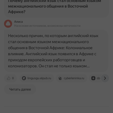
Почему английский язык стал основным языком
межнационального общения в Восточной
Африке?
Алиса
На основе источников, возможны неточности
Несколько причин, по которым английский язык
стал основным языком межнационального
общения в Восточной Африке: Колониальное
влияние. Английский язык появился в Африке с
приходом европейских работорговцев и
колонизаторов. Он стал не только языком…
0
lingusgu.elpub.ru
cyberleninka.ru
dzen.ru
Читать далее