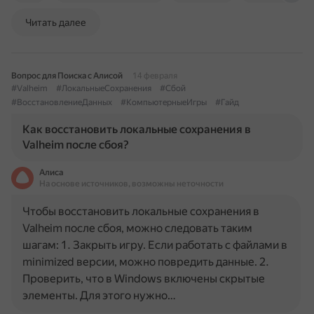
Читать далее
Вопрос для Поиска с Алисой
14 февраля
#Valheim
#ЛокальныеСохранения
#Сбой
#ВосстановлениеДанных
#КомпьютерныеИгры
#Гайд
Как восстановить локальные сохранения в
Valheim после сбоя?
Алиса
На основе источников, возможны неточности
Чтобы восстановить локальные сохранения в
Valheim после сбоя, можно следовать таким
шагам: 1. Закрыть игру. Если работать с файлами в
minimized версии, можно повредить данные. 2.
Проверить, что в Windows включены скрытые
элементы. Для этого нужно…