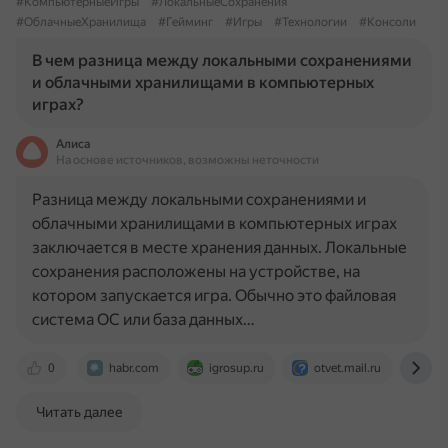
#КомпьютерныеИгры
#ЛокальныеСохранения
#ОблачныеХранилища
#Гейминг
#Игры
#Технологии
#Консоли
В чем разница между локальными сохранениями
и облачными хранилищами в компьютерных
играх?
Алиса
На основе источников, возможны неточности
Разница между локальными сохранениями и
облачными хранилищами в компьютерных играх
заключается в месте хранения данных. Локальные
сохранения расположены на устройстве, на
котором запускается игра. Обычно это файловая
система ОС или база данных…
0
habr.com
igrosup.ru
otvet.mail.ru
ww
Читать далее