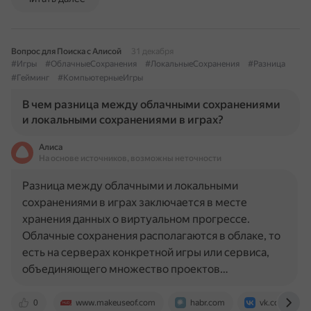
Вопрос для Поиска с Алисой
31 декабря
#Игры
#ОблачныеСохранения
#ЛокальныеСохранения
#Разница
#Гейминг
#КомпьютерныеИгры
В чем разница между облачными сохранениями
и локальными сохранениями в играх?
Алиса
На основе источников, возможны неточности
Разница между облачными и локальными
сохранениями в играх заключается в месте
хранения данных о виртуальном прогрессе.
Облачные сохранения располагаются в облаке, то
есть на серверах конкретной игры или сервиса,
объединяющего множество проектов…
0
www.makeuseof.com
habr.com
vk.com