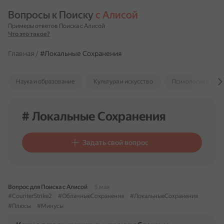
Вопросы к Поиску 
с Алисой
Примеры ответов Поиска с Алисой
Что это такое?
Главная
/
#Локальные Сохранения
Наука и образование
Культура и искусство
Психология и отн
# Локальные Сохранения
Задать свой вопрос
Вопрос для Поиска с Алисой
5 мая
#CounterStrike2
#ОблачныеСохранения
#ЛокальныеСохранения
#Плюсы
#Минусы