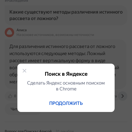
#Наблюдения
Какие существуют методы различения истинного
рассвета от ложного?
Алиса
На основе источников, возможны неточности
Для различения истинного рассвета от ложного
используются следующие методы: Ложный
рассвет имеет вертикальную форму в виде
волчьего хвоста. Это зодиакальный свет, который
Поиск в Яндексе
образуется вследствие подсвечивания солнцем
мелких частиц пыли и других…
Сделать Яндекс основным поиском
в Сhrome
0
namaz-24.ru
astronomy.ru
umma.ru
ПРОДОЛЖИТЬ
Читать далее
Вопрос для Поиска с Алисой
31 декабря