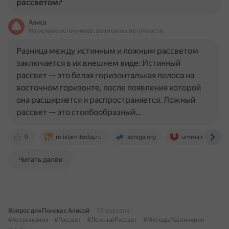
рассветом?
Алиса
На основе источников, возможны неточности
Разница между истинным и ложным рассветом
заключается в их внешнем виде: Истинный
рассвет — это белая горизонтальная полоса на
восточном горизонте, после появления которой
она расширяется и распространяется. Ложный
рассвет — это столбообразный…
0
m.islam-today.ru
akniga.org
umma.ru
Читать далее
Вопрос для Поиска с Алисой
15 февраля
#Астрономия
#Рассвет
#ЛожныйРассвет
#МетодыРазличения