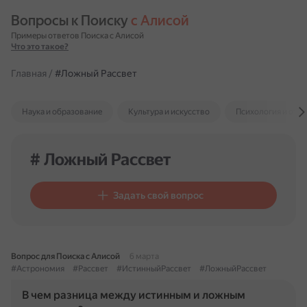
Вопросы к Поиску 
с Алисой
Примеры ответов Поиска с Алисой
Что это такое?
Главная
/
#Ложный Рассвет
Наука и образование
Культура и искусство
Психология и отн
# Ложный Рассвет
Задать свой вопрос
Вопрос для Поиска с Алисой
6 марта
#Астрономия
#Рассвет
#ИстинныйРассвет
#ЛожныйРассвет
В чем разница между истинным и ложным