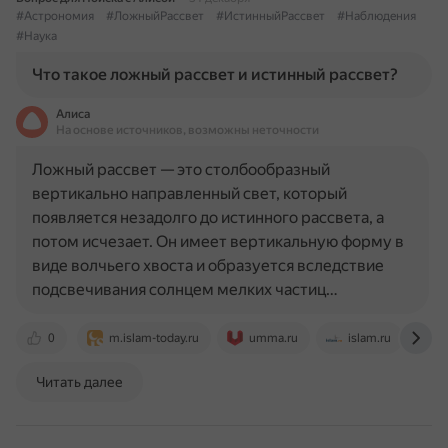
#Астрономия
#ЛожныйРассвет
#ИстинныйРассвет
#Наблюдения
#Наука
Что такое ложный рассвет и истинный рассвет?
Алиса
На основе источников, возможны неточности
Ложный рассвет — это столбообразный
вертикально направленный свет, который
появляется незадолго до истинного рассвета, а
потом исчезает. Он имеет вертикальную форму в
виде волчьего хвоста и образуется вследствие
подсвечивания солнцем мелких частиц…
0
m.islam-today.ru
umma.ru
islam.ru
w
Читать далее