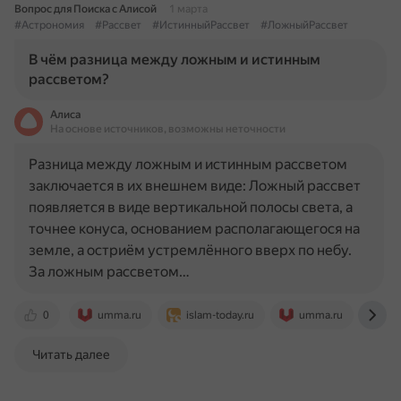
Вопрос для Поиска с Алисой
1 марта
#Астрономия
#Рассвет
#ИстинныйРассвет
#ЛожныйРассвет
В чём разница между ложным и истинным
рассветом?
Алиса
На основе источников, возможны неточности
Разница между ложным и истинным рассветом
заключается в их внешнем виде: Ложный рассвет
появляется в виде вертикальной полосы света, а
точнее конуса, основанием располагающегося на
земле, а остриём устремлённого вверх по небу.
За ложным рассветом…
0
umma.ru
islam-today.ru
umma.ru
as
Читать далее