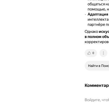
общаться н
помощью, н
Адаптация 
интеллекта
партнёре п
Однако
искус
в полном об
корректирово
0
Найти в Пои
Комментар
Войдите, чт