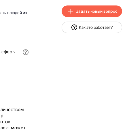
Задать новый вопрос
чных людей из
Как это работает?
з сферы
оличеством
ер
нтов.
ллект может