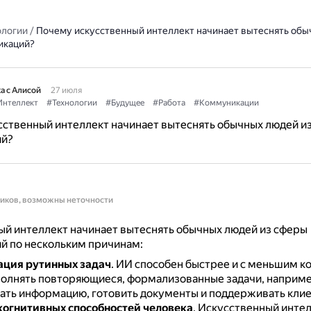
ологии
/
Почему искусственный интеллект начинает вытеснять обы
икаций?
а с Алисой
27 июля
Интеллект
#Технологии
#Будущее
#Работа
#Коммуникации
ственный интеллект начинает вытеснять обычных людей и
ий?
ников, возможны неточности
й интеллект начинает вытеснять обычных людей из сферы
й по нескольким причинам:
ация рутинных задач
.
ИИ способен быстрее и с меньшим к
олнять повторяющиеся, формализованные задачи, наприм
ать информацию, готовить документы и поддерживать клие
огнитивных способностей человека
.
Искусственный инте