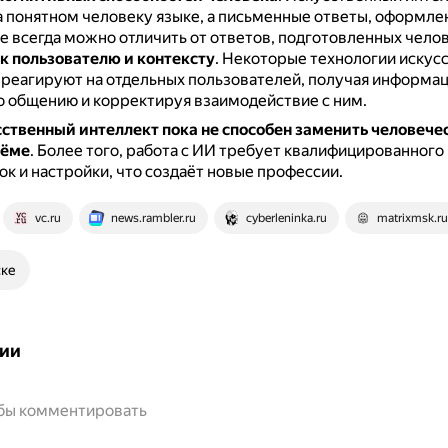
а понятном человеку языке, а письменные ответы, оформлен
е всегда можно отличить от ответов, подготовленных чело
к пользователю и контексту
.
Некоторые технологии искус
 реагируют на отдельных пользователей, получая информа
о общению и корректируя взаимодействие с ним.
ственный интеллект пока не способен заменить человече
ъёме
.
Более того, работа с ИИ требует квалифицированного 
к и настройки, что создаёт новые профессии.
vc.ru
news.rambler.ru
cyberleninka.ru
matrixmsk.ru
ске
ии
обы комментировать