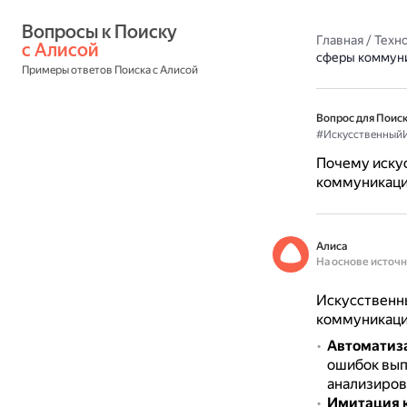
Вопросы к Поиску 
Главная
/
Техн
с Алисой
сферы коммун
Примеры ответов Поиска с Алисой
Вопрос для Поиск
#Искусственный
Почему искус
коммуникац
Алиса
На основе источ
Искусственны
коммуникаци
Автоматиз
ошибок вып
анализиров
Имитация к