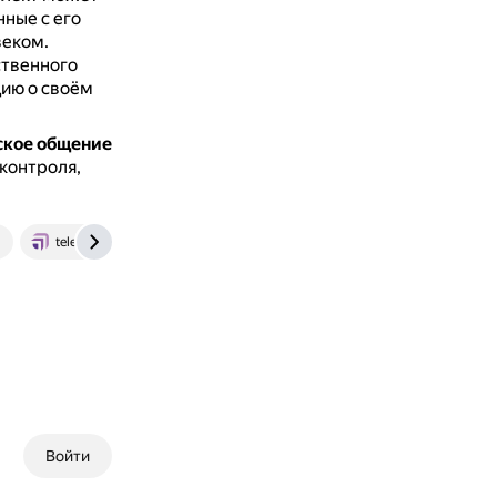
ные с его
веком.
ственного
цию о своём
ское общение
контроля,
telesputnik.ru
Войти