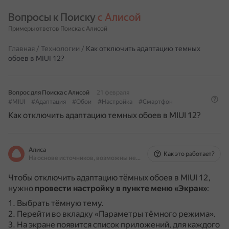
Вопросы к Поиску 
с Алисой
Примеры ответов Поиска с Алисой
Главная
/
Технологии
/
Как отключить адаптацию темных
обоев в MIUI 12?
Вопрос для Поиска с Алисой
21 февраля
#MIUI
#Адаптация
#Обои
#Настройка
#Смартфон
Как отключить адаптацию темных обоев в MIUI 12?
Алиса
Как это работает?
На основе источников, возможны неточности
Чтобы отключить адаптацию тёмных обоев в MIUI 12,
нужно
провести настройку в пункте меню «Экран»
:
Выбрать тёмную тему.
Перейти во вкладку «Параметры тёмного режима».
На экране появится список приложений, для каждого