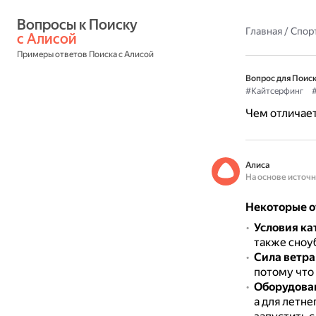
Вопросы к Поиску 
Главная
/
Спор
с Алисой
Примеры ответов Поиска с Алисой
Вопрос для Поиск
#Кайтсерфинг
Чем отличает
Алиса
На основе источ
Некоторые о
Условия ка
также сноу
Сила ветра
потому что 
Оборудова
а для летне