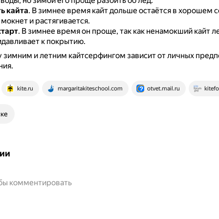
 воды, но зимой его проще разбить об лёд.
ь кайта
.
В зимнее время кайт дольше остаётся в хорошем с
мокнет и растягивается.
старт
.
В зимнее время он проще, так как ненамокший кайт ле
давливает к покрытию.
 зимним и летним кайтсерфингом зависит от личных предп
ния.
kite.ru
margaritakiteschool.com
otvet.mail.ru
kitef
ске
ии
обы комментировать