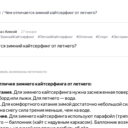
т
/
Чем отличается зимний кайтсерфинг от летнего?
а с Алисой
27 января
#ЗимнийКайтсерфинг
#ЛетнийКайтсерфинг
#Отличия
#Спорт
#Экстрим
ся зимний кайтсерфинг от летнего?
ников, возможны неточности
тличия зимнего кайтсерфинга от летнего:
тания
.
Для зимнего кайтсерфинга нужна заснеженная повер
борд или лыжи.
Для летнего — вода.
.
Для комфортного катания зимой достаточно небольшой си
на снегу сила трения меньше, чем на воде.
ние
.
Для зимнего кайтсерфинга используют парафойл (тряп
го — баллонник (кайт с надувным каркасом).
Баллонник воз