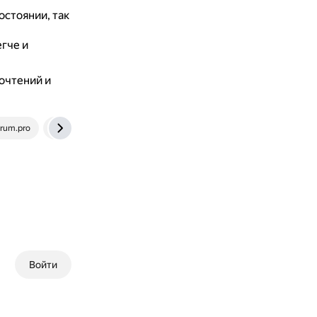
остоянии, так
гче и
очтений и
orum.pro
vk.com
Войти