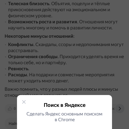
Телесная близость
.
Объятия, поцелуи и тёплые
прикосновения действуют на эмоциональном и
физическом уровне.
Возможность роста и развития
.
Отношения могут
научить многому и помочь в развитии личности.
Некоторые минусы отношений
:
Конфликты
.
Скандалы, ссоры и недопонимания могут
расстраивать.
Ограничения свободы
.
Приходится уделять время не
только себе, но и партнёру.
Ревность
.
Расходы
.
На подарки и совместные мероприятия
может уходить много денег.
Важно помнить, что у разных людей плюсы и минусы
отношений могут отличаться.
Поиск в Яндексе
0
www.b17.ru
dzen.ru
www.bolshoyvop
Сделать Яндекс основным поиском
в Сhrome
Найти в Поиске