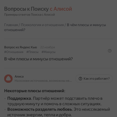
Вопросы к Поиску 
с Алисой
Примеры ответов Поиска с Алисой
Главная
/
Психология и отношения
/
В чём плюсы и минусы
отношений?
Вопрос из Яндекс Кью
22 ноября
#Отношения
#Плюсы
#Минусы
В чём плюсы и минусы отношений?
Алиса
Как это работает?
На основе источников, возможны неточности
Некоторые плюсы отношений
:
Поддержка
.
Партнёр может подставить плечо в
трудную минуту и помочь в сложных ситуациях.
Возможность разделять любовь
.
Это неиссякаемый
источник энергии, тепла и добра.