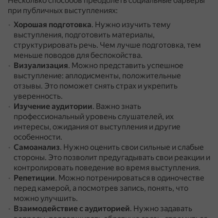
Несколько способов преодолеть социальные барьеры
при публичных выступлениях:
Хорошая подготовка
.
Нужно изучить тему
выступления, подготовить материалы,
структурировать речь.
Чем лучше подготовка, тем
меньше поводов для беспокойства.
Визуализация
.
Можно представить успешное
выступление: аплодисменты, положительные
отзывы.
Это поможет снять страх и укрепить
уверенность.
Изучение аудитории
.
Важно знать
профессиональный уровень слушателей, их
интересы, ожидания от выступления и другие
особенности.
Самоанализ
.
Нужно оценить свои сильные и слабые
стороны.
Это позволит предугадывать свои реакции и
контролировать поведение во время выступления.
Репетиции
.
Можно потренироваться в одиночестве
перед камерой, а посмотрев запись, понять, что
можно улучшить.
Взаимодействие с аудиторией
.
Нужно задавать