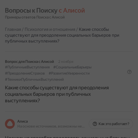
Вопросы к Поиску 
с Алисой
Примеры ответов Поиска с Алисой
Главная
/
Психология и отношения
/
Какие способы
существуют для преодоления социальных барьеров при
публичных выступлениях?
Вопрос для Поиска с Алисой
2 ноября
#ПубличныеВыступления
#СоциальныеБарьеры
#ПреодолениеСтрахов
#РазвитиеУверенности
#ТехникиПубличныхВыступлений
Какие способы существуют для преодоления
социальных барьеров при публичных
выступлениях?
Алиса
Как это работает?
На основе источников, возможны неточности