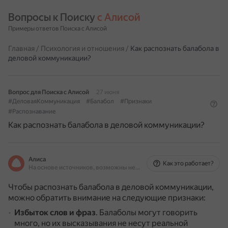
Вопросы к Поиску 
с Алисой
Примеры ответов Поиска с Алисой
Главная
/
Психология и отношения
/
Как распознать балабола в
деловой коммуникации?
Вопрос для Поиска с Алисой
27 июня
#ДеловаяКоммуникация
#Балабол
#Признаки
#Распознавание
Как распознать балабола в деловой коммуникации?
Алиса
Как это работает?
На основе источников, возможны неточности
Чтобы распознать балабола в деловой коммуникации,
можно обратить внимание на следующие признаки:
Избыток слов и фраз
.
Балаболы могут говорить
много, но их высказывания не несут реальной