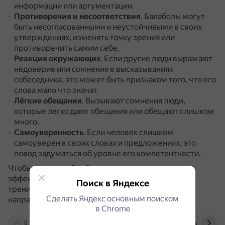
информации или аргументации.
Противоречия и несоответствия
.
Балаболы могут
быть несогласованными и неустойчивыми в своих
утверждениях, изменять точку зрения или
противоречить самим себе.
Реакция окружающих
.
Если другие люди выражают
недоверие или сомнения в высказываниях
собеседника, это может быть признаком того, что его
слова мало что значат.
Лёгкие обещания
.
Вызывают сомнения люди,
которые легко дают обещания или обещают слишком
много.
Самоуверенность
.
Если человек слишком
самоуверен в своих словах и предложениях, это
повод задуматься об уровне его компетентности.
Чтобы не дать себя обмануть и повысить
эффективность делового общения, можно пройти
Поиск в Яндексе
тренинги по коммуникации различной
Сделать Яндекс основным поиском
направленности.
в Сhrome
0
meat-expert.ru
t.me
dzen.ru