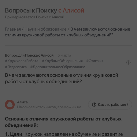
Вопросы к Поиску 
с Алисой
Примеры ответов Поиска с Алисой
Главная
/
Наука и образование
/
В чем заключаются основные
отличия кружковой работы от клубных объединений?
Вопрос для Поиска с Алисой
5 марта
#КружковаяРабота
#КлубныеОбъединения
#Отличия
#Педагогика
#ДополнительноеОбразование
В чем заключаются основные отличия кружковой
работы от клубных объединений?
Алиса
Как это работает?
На основе источников, возможны неточности
Основные отличия кружковой работы от клубных
объединений
:
Цели
.
Кружок направлен на обучение и развитие