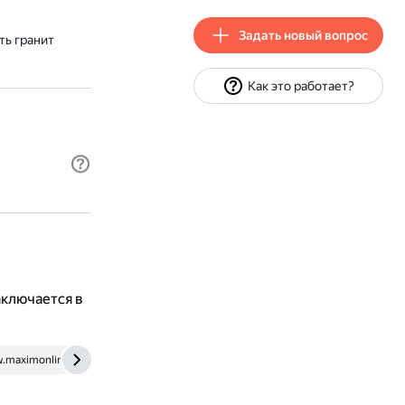
Задать новый вопрос
ть гранит
Как это работает?
аключается в
.maximonline.ru
dzen.ru