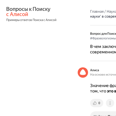
Вопросы к Поиску 
Главная
/
Наука
с Алисой
науки' в совр
Примеры ответов Поиска с Алисой
Вопрос для Поиск
#Фразеологизмы
В чем заключ
современном
Алиса
На основе источ
Значение фра
том, что
это 
0