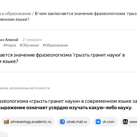
 и образование
/
В чем заключается значение фразеологизма 'грыз
еменном языке?
а с Алисой
21 февраля
#Наука
#Обучение
#Образование
ается значение фразеологизма 'грызть гранит науки' в
 языке?
ников, возможны неточности
зеологизма «грызть гранит науки» в современном языке з
выражение означает усердно изучать какую-либо науку
.
phraseology.academic.ru
otvet.mail.ru
vk.com
www