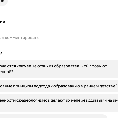
ске
ии
обы комментировать
е
ючаются ключевые отличия образовательной прозы от
енной?
овные принципы подхода к образованию в раннем детстве?
бенности фразеологизмов делают их непереводимыми на и