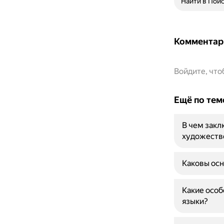
Найти в Пои
Комментар
Войдите, чт
Ещё по тем
В чем закл
художеств
Каковы осн
Какие осо
языки?