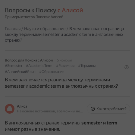
Вопросы к Поиску 
с Алисой
Примеры ответов Поиска с Алисой
Главная
/
Наука и образование
/
В чем заключается разница
между терминами semester и academic term в англоязычных
странах?
Вопрос для Поиска с Алисой
5 ноября
#Semester
#AcademicTerm
#Различия
#Термины
#АнглийскийЯзык
#Образование
В чем заключается разница между терминами
semester и academic term в англоязычных странах?
Алиса
Как это работает?
На основе источников, возможны неточности
В англоязычных странах термины
semester
и
term
имеют разные значения.