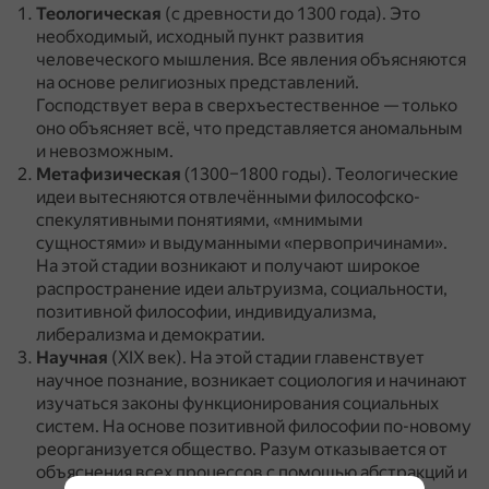
Теологическая
(с древности до 1300 года).
Это
необходимый, исходный пункт развития
человеческого мышления.
Все явления объясняются
на основе религиозных представлений.
Господствует вера в сверхъестественное — только
оно объясняет всё, что представляется аномальным
и невозможным.
Метафизическая
(1300–1800 годы).
Теологические
идеи вытесняются отвлечёнными философско-
спекулятивными понятиями, «мнимыми
сущностями» и выдуманными «первопричинами».
На этой стадии возникают и получают широкое
распространение идеи альтруизма, социальности,
позитивной философии, индивидуализма,
либерализма и демократии.
Научная
(XIX век).
На этой стадии главенствует
научное познание, возникает социология и начинают
изучаться законы функционирования социальных
систем.
На основе позитивной философии по-новому
реорганизуется общество.
Разум отказывается от
объяснения всех процессов с помощью абстракций и