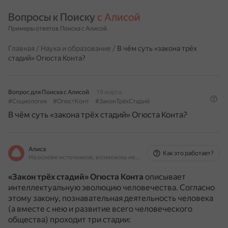
Вопросы к Поиску 
с Алисой
Примеры ответов Поиска с Алисой
Главная
/
Наука и образование
/
В чём суть «закона трёх
стадий» Огюста Конта?
Вопрос для Поиска с Алисой
19 марта
#Социология
#ОгюстКонт
#ЗаконТрёхСтадий
В чём суть «закона трёх стадий» Огюста Конта?
Алиса
Как это работает?
На основе источников, возможны неточности
«Закон трёх стадий» Огюста Конта
описывает
интеллектуальную эволюцию человечества.
Согласно
этому закону, познавательная деятельность человека
(а вместе с нею и развитие всего человеческого
общества) проходит три стадии: