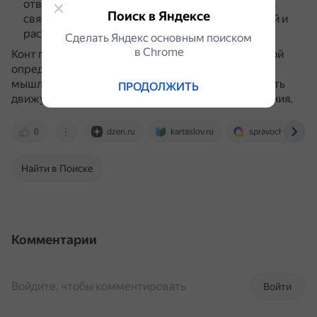
отвлечённых начал, и стремится устанавливать
Поиск в Яндексе
связь между явлениями с помощью наблюдений и
рассуждений.
Сделать Яндекс основным поиском
в Сhrome
Конт полагал, что переход от одной стадии к другой
определяет не только эволюцию человеческого
мышления, но и развитие общества вообще, то есть
ПРОДОЛЖИТЬ
движущей силой истории он считал прогресс знания.
0
dzen.ru
kartaslov.ru
spravochnick.ru
Найти в Поиске
Комментарии
Войдите, чтобы комментировать
Войти