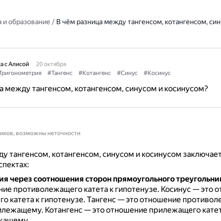
 и образование
/
В чём разница между тангенсом, котангенсом, син
а с Алисой
20 октября
Тригонометрия
#Тангенс
#Котангенс
#Синус
#Косинус
а между тангенсом, котангенсом, синусом и косинусом?
ников, возможны неточности
у тангенсом, котангенсом, синусом и косинусом заключает
пектах:
я через соотношения сторон прямоугольного треугольни
ние противолежащего катета к гипотенузе.
Косинус — это 
о катета к гипотенузе.
Тангенс — это отношение противо
рилежащему.
Котангенс — это отношение прилежащего катет
жащему.