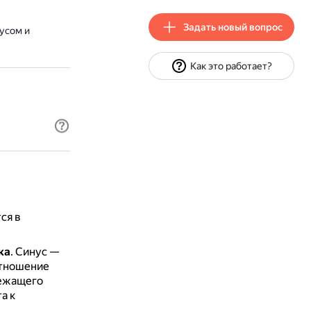
Задать новый вопрос
усом и
Как это работает?
ся в
ка
.
Синус —
отношение
лежащего
а к