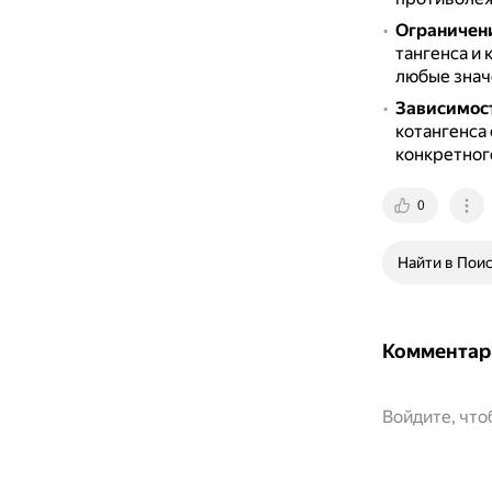
Ограничени
тангенса и 
любые знач
Зависимост
котангенса
конкретног
0
Найти в Пои
Комментар
Войдите, чт