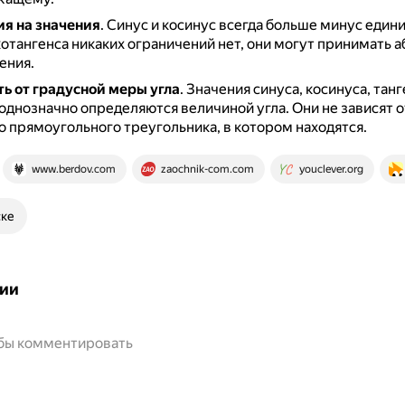
я на значения
.
Синус и косинус всегда больше минус един
котангенса никаких ограничений нет, они могут принимать 
ения.
ь от градусной меры угла
.
Значения синуса, косинуса, танг
 однозначно определяются величиной угла.
Они не зависят о
о прямоугольного треугольника, в котором находятся.
www.berdov.com
zaochnik-com.com
youclever.org
ске
ии
обы комментировать