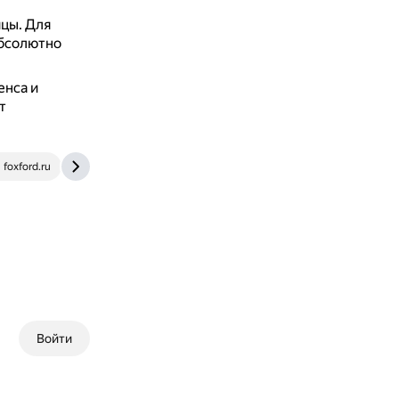
ицы.
Для
абсолютно
енса и
т
foxford.ru
sigma-center.ru
Войти