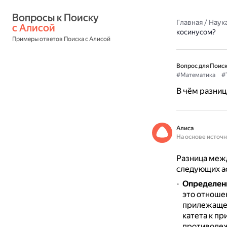
Вопросы к Поиску 
Главная
/
Наука
с Алисой
косинусом?
Примеры ответов Поиска с Алисой
Вопрос для Поиск
#Математика
#
В чём разниц
Алиса
На основе источ
Разница межд
следующих ас
Определени
это отноше
прилежащег
катета к п
противоле