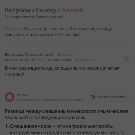
Вопросы к Поиску 
с Алисой
Примеры ответов Поиска с Алисой
Главная
/
Наука и образование
/
В чем разница между
смешанным и несократимым числом?
Вопрос для Поиска с Алисой
28 февраля
#Математика
#Числа
#Арифметика
#Обучение
В чем разница между смешанным и несократимым
числом?
Алиса
Как это работает?
На основе источников, возможны неточности
Разница между смешанным и несократимым числом
заключается в следующих понятиях:
Смешанное число
— это неправильная дробь,
которую можно представить в виде суммы целого