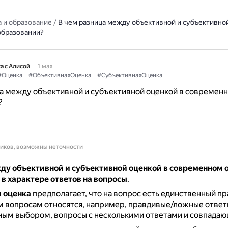
 и образование
/
В чем разница между объективной и субъективной
образовании?
а с Алисой
1 мая
#Оценка
#ОбъективнаяОценка
#СубъективнаяОценка
а между объективной и субъективной оценкой в современ
?
ников, возможны неточности
ду объективной и субъективной оценкой в современном 
в характере ответов на вопросы
.
 оценка
предполагает, что на вопрос есть единственный п
м вопросам относятся, например, правдивые/ложные ответ
ым выбором, вопросы с несколькими ответами и совпадаю