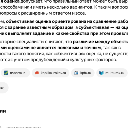
я оценка
допускает, что правильный ответ может быть вы
способами или иметь несколько вариантов.
К таким вопрос
 вопросы с расширенным ответом и эссе.
ом,
объективная оценка ориентирована на сравнение раб
я с заранее известным образцом
, а
субъективная — на о
еник выполняет задание и какие свойства при этом проявл
оторые специалисты считают, что
различие между объект
ми оценками не является полезным и точным
, так как в
ости такого понятия, как «объективная» оценка, не существ
ются с учётом предубеждений и культурных факторов.
nsportal.ru
kopilkaurokov.ru
kpfu.ru
multiurok.ru
ске
ии
обы комментировать