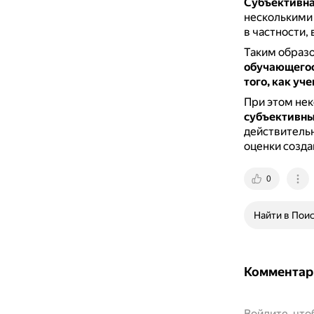
Субъективна
несколькими 
в частности,
Таким образ
обучающегос
того, как уч
При этом нек
субъективны
действительн
оценки созда
0
Найти в Пои
Комментар
Войдите, чт