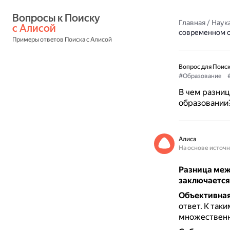
Вопросы к Поиску 
Главная
/
Наука
с Алисой
современном 
Примеры ответов Поиска с Алисой
Вопрос для Поиск
#Образование
В чем разниц
образовании
Алиса
На основе источ
Разница меж
заключается 
Объективная
ответ.
К таки
множественн