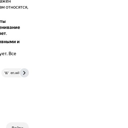
ражен
ам относятся,
оты
ценивание
яет
.
ивными и
ует.
Все
en.wikipedia.org