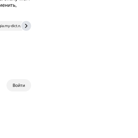
менить,
gia.my-dict.ru
Войти