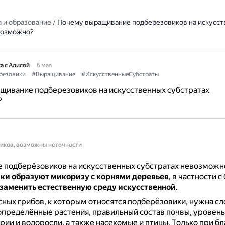
 и образование
/
Почему выращивание подберезовиков на искусст
возможно?
а с Алисой
6 мая
резовики
#Выращивание
#ИскусственныеСубстраты
щивание подберезовиков на искусственных субстратах
?
ников, возможны неточности
 подберёзовиков на искусственных субстратах невозможно
ки образуют микоризу с корнями деревьев
, в частности с
заменить естественную среду искусственной
.
сных грибов, к которым относятся подберёзовики, нужна с
определённые растения, правильный состав почвы, уровень
рии и водоросли, а также насекомые и птицы.
Только при б