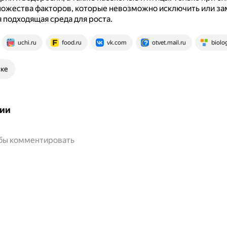
ожества факторов, которые невозможно исключить или за
 подходящая среда для роста.
uchi.ru
food.ru
vk.com
otvet.mail.ru
biolo
ске
ии
обы комментировать