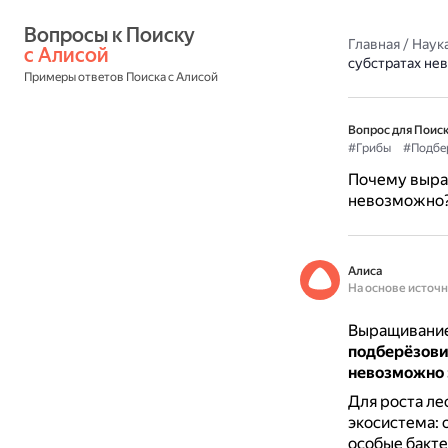
Вопросы к Поиску 
Главная
/
Наука
с Алисой
субстратах не
Примеры ответов Поиска с Алисой
Вопрос для Поиск
#Грибы
#Подбе
Почему выра
невозможно
Алиса
На основе источ
Выращивание
подберёзови
невозможно 
Для роста ле
экосистема: 
особые бакте