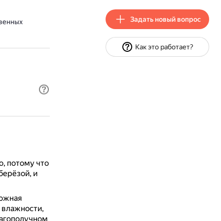
Задать новый вопрос
венных
Как это работает?
, потому что
 берёзой, и
ложная
 влажности,
лагополучном